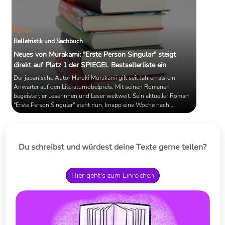
Roman
Belletristik und Sachbuch
Neues von Murakami: "Erste Person Singular" steigt
direkt auf Platz 1 der SPIEGEL Bestsellerliste ein
Der japanische Autor Haruki Murakami gilt seit Jahren als ein
Anwärter auf den Literaturnobelpreis. Mit seinen Romanen
begeistert er Leserinnen und Leser weltweit. Sein aktueller Roman
"Erste Person Singular" steht nun, knapp eine Woche nach
Erscheinen, an der Spitze der SPIEGEL Bestsellerliste in der Rubrik
Belletristik Hardcover. Wer sich neben Murakami noch im Ranking
positionieren konnte, erfahren Sie im Artikel.
Du schreibst und würdest deine Texte gerne teilen?
Hier geht's zum Einreichen