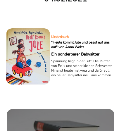
Kinderbuch
"Heute kommt Jule und passt auf uns
auf" von Anna Woltz
Ein sonderbarer Babysitter
Spannung liegt in der Luft: Die Mutter
von Felix und seiner kleinen Schwester
Nina ist heute mal weg und dafür soll
ein neuer Babysitter ins Haus kommen,
um gut auf die Kleinen aufzupassen. In
dem gerade erschienen Kinderbuch
„Heute kommt Jule und passt auf uns
auf“ von Anna Woltz wirkt das junge
Mädchen, das zur Kinderbetreuung
auserwählt wurde, aber gar nicht wie
ein echter Babysitter - und dann
benimmt es sich auch noch so
sonderbar!