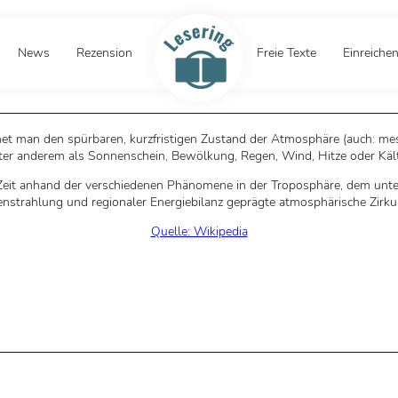
News
Rezension
Freie Texte
Einreiche
net man den spürbaren, kurzfristigen Zustand der Atmosphäre (auch: m
ter anderem als Sonnenschein, Bewölkung, Regen, Wind, Hitze oder Kälte
eit anhand der verschiedenen Phänomene in der Troposphäre, dem unter
nstrahlung und regionaler Energiebilanz geprägte atmosphärische Zirkul
Quelle: Wikipedia