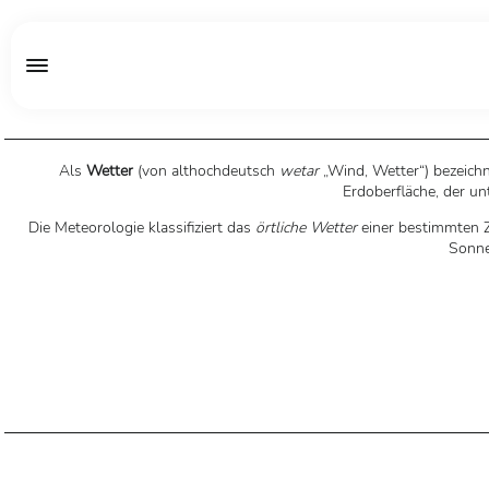
Als
Wetter
(von althochdeutsch
wetar
„Wind, Wetter“) bezeich
Erdoberfläche, der un
Die Meteorologie klassifiziert das
örtliche Wetter
einer bestimmten Z
Sonne