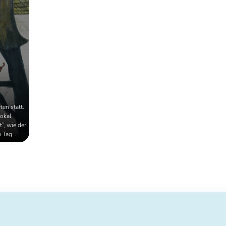
mit der Erderwärmung
auseinandersetzen.
ten statt.
Pokal
”, wie der
m Tag
ut, man
r mochten
...