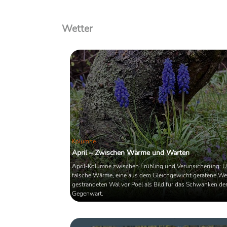
Wetter
Kolumne
April – Zwischen Wärme und Warten
April-Kolumne zwischen Frühling und Verunsicherung: Ü
falsche Wärme, eine aus dem Gleichgewicht geratene We
gestrandeten Wal vor Poel als Bild für das Schwanken de
Gegenwart.