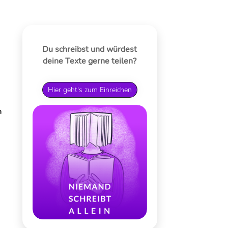
Du schreibst und würdest
deine Texte gerne teilen?
Hier geht's zum Einreichen
n
lf
s