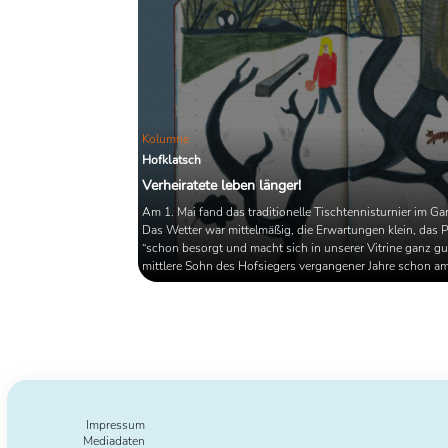
Kolumne
Hofklatsch
Verheiratete leben länger!
Am 1. Mai fand das traditionelle Tischtennisturnier im Gar
Das Wetter war mittelmäßig, die Erwartungen klein, das 
“schon besorgt und macht sich in unserer Vitrine ganz gut
mittlere Sohn des Hofsiegers vergangener Jahre schon a
zuvor schalkhaft sagte. Jemand äußerte im Vorfeld halbla
könnte mit der Tradition langsam brechen, denn es gab
ernstzunehmende Anzeichen der Lustlosigkeit: die Kinde
zum ersten mal keine Plakate malen und ich bereitete zum 
Impressum
Mediadaten