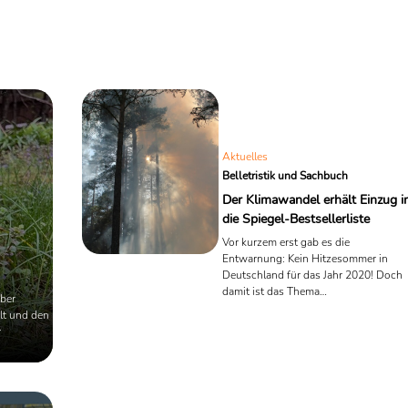
Aktuelles
Belletristik und Sachbuch
Der Klimawandel erhält Einzug i
die Spiegel-Bestsellerliste
Vor kurzem erst gab es die
Entwarnung: Kein Hitzesommer in
Deutschland für das Jahr 2020! Doch
damit ist das Thema
ber
menschengemachter Klimawandel
lt und den
noch lange nicht vom Tisch. Die
r
drohenden Gefahren sind auch Thema
auf der Spiegel-Bestsellerliste. Mit Wo
Harlanders "42 Grad" und Sven Plöger
"Zieht euch warm an, es wird heiß"
finden sich dort zwei Bücher, die sich