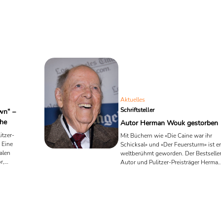
Aktuelles
Schriftsteller
wn“ –
che
Autor Herman Wouk gestorben
itzer-
Mit Büchern wie «Die Caine war ihr
 Eine
Schicksal» und «Der Feuersturm» ist er
kalen
weltberühmt geworden. Der Bestselle
r,
Autor und Pulitzer-Preisträger Herma
Wouk ist kurz vor seinem 104.
Geburtstag im kalifornischen Palm
Springs gestorben.