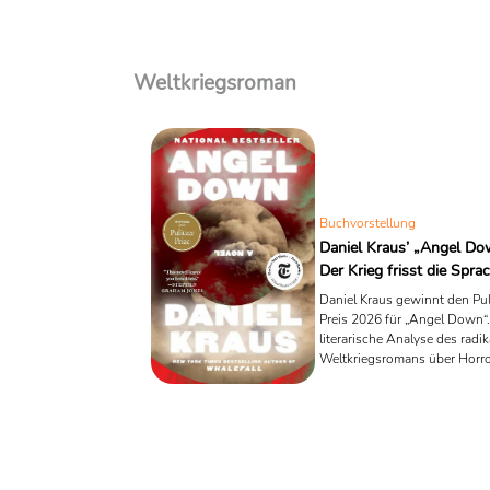
Weltkriegsroman
Buchvorstellung
Daniel Kraus’ „Angel Do
Der Krieg frisst die Spra
Daniel Kraus gewinnt den Pul
Preis 2026 für „Angel Down“.
literarische Analyse des radi
Weltkriegsromans über Horro
Sprache und den Zerfall der
Wirklichkeit.