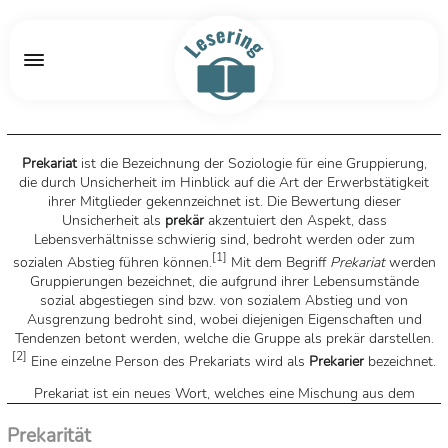
Prekariat
ist die Bezeichnung der Soziologie für eine Gruppierung,
die durch Unsicherheit im Hinblick auf die Art der Erwerbstätigkeit
ihrer Mitglieder gekennzeichnet ist. Die Bewertung dieser
Unsicherheit als
prekär
akzentuiert den Aspekt, dass
Lebensverhältnisse schwierig sind, bedroht werden oder zum
[
1
]
sozialen Abstieg führen können.
Mit dem Begriff
Prekariat
werden
Gruppierungen bezeichnet, die aufgrund ihrer Lebensumstände
sozial abgestiegen sind bzw. von sozialem Abstieg und von
Ausgrenzung bedroht sind, wobei diejenigen Eigenschaften und
Tendenzen betont werden, welche die Gruppe als prekär darstellen.
[
2
]
Eine einzelne Person des Prekariats wird als
Prekarier
bezeichnet.
Prekariat ist ein neues Wort, welches eine Mischung aus dem
[
3
]
Adjektiv
prekär
und dem Begriff
Proletariat
darstellt. Das Adjektiv
Prekarität
prekär hat die Bedeutung
unsicher, weil widerruflich
. Der Begriff