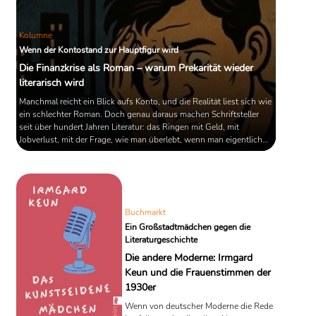
Kolumne
Wenn der Kontostand zur Hauptfigur wird
Die Finanzkrise als Roman – warum Prekarität wieder
literarisch wird
Manchmal reicht ein Blick aufs Konto, und die Realität liest sich wie
ein schlechter Roman. Doch genau daraus machen Schriftsteller
seit über hundert Jahren Literatur: das Ringen mit Geld, mit
Jobverlust, mit der Frage, wie man überlebt, wenn man eigentlich
schon gefallen ist.
Buchmarkt
Ein Großstadtmädchen gegen die
Literaturgeschichte
Die andere Moderne: Irmgard
Keun und die Frauenstimmen der
1930er
Wenn von deutscher Moderne die Rede