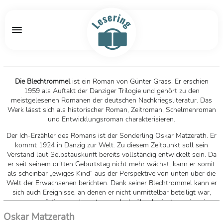
Die Blechtrommel
ist ein Roman von Günter Grass. Er erschien
1959 als Auftakt der Danziger Trilogie und gehört zu den
meistgelesenen Romanen der deutschen Nachkriegsliteratur. Das
Werk lässt sich als historischer Roman, Zeitroman, Schelmenroman
und Entwicklungsroman charakterisieren.
Der Ich-Erzähler des Romans ist der Sonderling Oskar Matzerath. Er
kommt 1924 in Danzig zur Welt. Zu diesem Zeitpunkt soll sein
Verstand laut Selbstauskunft bereits vollständig entwickelt sein. Da
er seit seinem dritten Geburtstag nicht mehr wächst, kann er somit
als scheinbar „ewiges Kind“ aus der Perspektive von unten über die
Welt der Erwachsenen berichten. Dank seiner Blechtrommel kann er
sich auch Ereignisse, an denen er nicht unmittelbar beteiligt war,
vergegenwärtigen und so etwa auch darüber berichten, wie seine
Mutter auf einem kaschubischen Kartoffelacker gezeugt wurde (Ein
Oskar Matzerath
ähnliches Motiv von einer berichtenden Trommel findet sich bereits