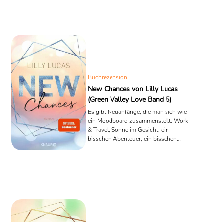
Buchrezension
New Chances von Lilly Lucas
(Green Valley Love Band 5)
Es gibt Neuanfänge, die man sich wie
ein Moodboard zusammenstellt: Work
& Travel, Sonne im Gesicht, ein
bisschen Abenteuer, ein bisschen
„endlich ich“. Und dann gibt es
Neuanfänge, die man nicht plant – weil
sie aus einem schlechten Tag
entstehen, aus zu wenig Geld, aus
einem „Mist, was mache ich jetzt?“.
New Chances gehört zur zweiten
Sorte. Der fünfte Band der Green-
Valley-Love-Reihe erzählt nicht vom
großen, glamourösen Auslandsjahr,