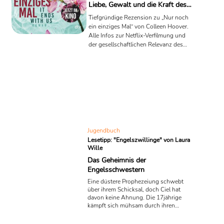
Liebe, Gewalt und die Kraft des
Neuanfangs
Tiefgründige Rezension zu „Nur noch
ein einziges Mal“ von Colleen Hoover.
Alle Infos zur Netflix-Verfilmung und
der gesellschaftlichen Relevanz des
Romans.
Jugendbuch
Lesetipp: "Engelszwillinge" von Laura
Wille
Das Geheimnis der
Engelsschwestern
Eine düstere Prophezeiung schwebt
über ihrem Schicksal, doch Ciel hat
davon keine Ahnung. Die 17jährige
kämpft sich mühsam durch ihren
schwierigen Alltag. Aber die junge Frau
in dem neuen Roman „Engelszwillinge“