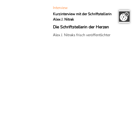
Interview
Kurzinterview mit der Schriftstellerin
Alex J. Nitrak
Die Schriftstellerin der Herzen
Alex J. Nitraks frisch veröffentlichter
Young-Adult-Roman „Poppy – wie ich
Euch liebe“ erzählt die Geschichte einer
leidenschaftlichen Fünfzehnjährigen,
die sich in die zwei völlig
unterschiedlichen Brüder einer
ungewöhnlichen Musikerfamilie
verliebt. Jede Beziehung scheint die
richtige zu sein- zumindest für eine
gewisse Zeit. Dann muss sich die
lebenslustige Poppy selbst die Frage
stellen, ob es mehr als eine wahre Liebe
geben kann. Der Roman startet gerade
damit, die Herzen der jungen und ...
Jugendbuch
Alex J. Nitrak "Poppy - Wie ich euch
liebe"
Rot wie Klatschmohn
„Poppy“ ist der englische Name für den