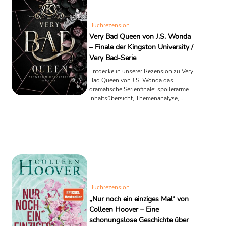
Buchrezension
Very Bad Queen von J.S. Wonda
– Finale der Kingston University /
Very Bad-Serie
Entdecke in unserer Rezension zu Very
Bad Queen von J.S. Wonda das
dramatische Serienfinale: spoilerarme
Inhaltsübersicht, Themenanalyse,
Stilbesonderheiten und
Leseempfehlung.
Buchrezension
„Nur noch ein einziges Mal“ von
Colleen Hoover – Eine
schonungslose Geschichte über