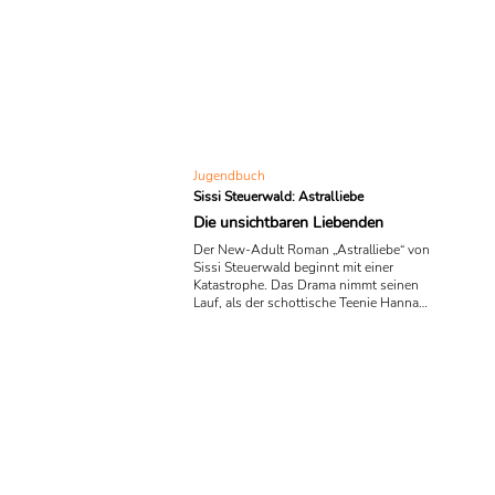
von Laura Wille muss schon bald
feststellen, dass in ihrem Leben nichts
so ist, wie es scheint. Nicht einmal sie
selbst.
Jugendbuch
Sissi Steuerwald: Astralliebe
Die unsichtbaren Liebenden
Der New-Adult Roman „Astralliebe“ von
Sissi Steuerwald beginnt mit einer
Katastrophe. Das Drama nimmt seinen
Lauf, als der schottische Teenie Hannah
mitten in der Nacht durch einen Anruf
des großen Bruders geweckt wird. Ben
ist auf einer abgelegenen Party
gestrandet. Recht alkoholisiert und
leicht zugedröhnt bittet er seine
Schwester, ihn heimlich mit dem Auto
abzuholen. Die kleine Schwester willigt
zähneknirschend ein, schleicht sich aus
dem Haus und „leiht“ sich kurzfristig
das Auto ihrer ...