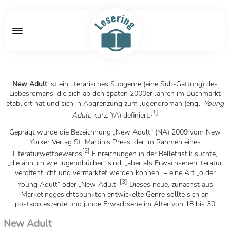
New Adult
ist ein literarisches Subgenre (eine Sub-Gattung) des
Liebesromans, die sich ab den späten 2000er Jahren im Buchmarkt
etabliert hat und sich in Abgrenzung zum Jugendroman (engl.
Young
[
1
]
Adult
, kurz: YA) definiert.
Geprägt wurde die Bezeichnung „New Adult“ (NA) 2009 vom New
Yorker Verlag St. Martin’s Press, der im Rahmen eines
[
2
]
Literaturwettbewerbs
Einreichungen in der Belletristik suchte,
„die ähnlich wie Jugendbücher“ sind, „aber als Erwachsenenliteratur
veröffentlicht und vermarktet werden können“ – eine Art „older
[
3
]
Young Adult“ oder „New Adult“.
Dieses neue, zunächst aus
Marketinggesichtspunkten entwickelte Genre sollte sich an
postadoleszente und junge Erwachsene im Alter von 18 bis 30
[
4
]
Jahren richten und vermarktet werden.
Es schließt die Lücke
New Adult
[
3
]
[
5
]
zwischen Jugendbuch und Erwachsenen-Literatur.