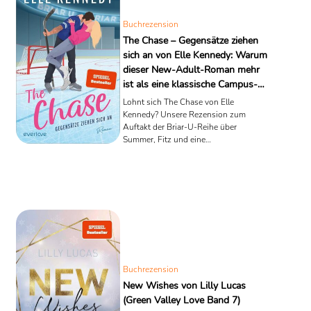
Buchrezension
The Chase – Gegensätze ziehen
sich an von Elle Kennedy: Warum
dieser New-Adult-Roman mehr
ist als eine klassische Campus-
Romanze
Lohnt sich The Chase von Elle
Kennedy? Unsere Rezension zum
Auftakt der Briar-U-Reihe über
Summer, Fitz und eine
Liebesgeschichte voller Gegensätze
Buchrezension
New Wishes von Lilly Lucas
(Green Valley Love Band 7)