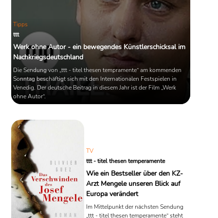
Tipps
ttt
Werk ohne Autor - ein bewegendes Künstlerschicksal im
Nachkriegsdeutschland
Die Sendung von „ttt - titel thesen tempramente“ am kommenden
Sonntag beschäftigt sich mit den Internationalen Festspielen in
Venedig. Der deutsche Beitrag in diesem Jahr ist der Film „Werk
ohne Autor“.
TV
ttt - titel thesen temperamente
Wie ein Bestseller über den KZ-
Arzt Mengele unseren Blick auf
Europa verändert
Im Mittelpunkt der nächsten Sendung
„ttt - titel thesen temperamente“ steht