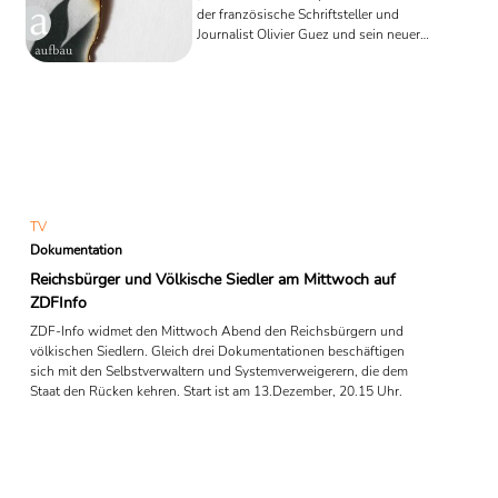
der französische Schriftsteller und
Journalist Olivier Guez und sein neuer
Tatsachenroman „Das Verschwinden
des Josef Mengele“. Über Josef Mengele
schreibt er: „Es ist die Geschichte der
Flucht einer der großen
Schreckensgestalten des 20.
Jahrhunderts“. Der „
TV
Dokumentation
Reichsbürger und Völkische Siedler am Mittwoch auf
ZDFInfo
ZDF-Info widmet den Mittwoch Abend den Reichsbürgern und
völkischen Siedlern. Gleich drei Dokumentationen beschäftigen
sich mit den Selbstverwaltern und Systemverweigerern, die dem
Staat den Rücken kehren. Start ist am 13.Dezember, 20.15 Uhr.