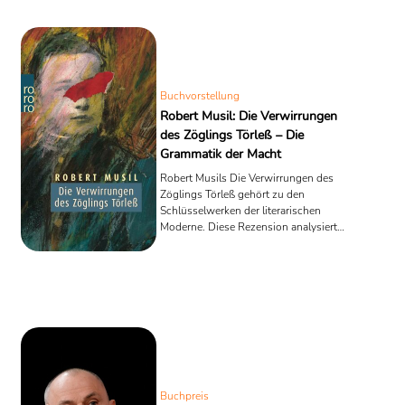
Buchvorstellung
Robert Musil: Die Verwirrungen
des Zöglings Törleß – Die
Grammatik der Macht
Robert Musils Die Verwirrungen des
Zöglings Törleß gehört zu den
Schlüsselwerken der literarischen
Moderne. Diese Rezension analysiert
den Roman als präzise Untersuchung
von Macht, Gruppendynamik und den
Grenzen der Vernunft.
Buchpreis