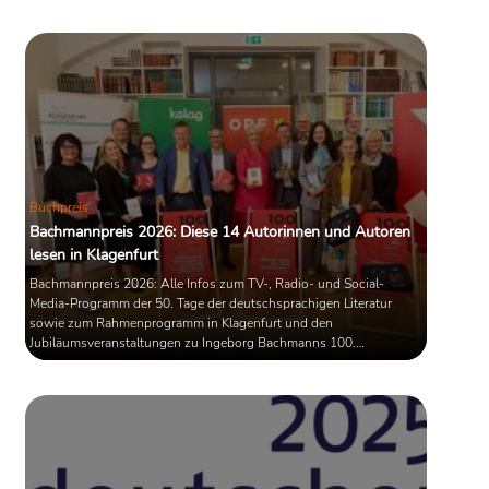
[
1
]
Lüdenscheid und schreibt weiterhin Prosa.
Quelle: Wikipedia
Buchpreis
Bachmannpreis 2026: Diese 14 Autorinnen und Autoren
lesen in Klagenfurt
Bachmannpreis 2026: Alle Infos zum TV-, Radio- und Social-
Media-Programm der 50. Tage der deutschsprachigen Literatur
sowie zum Rahmenprogramm in Klagenfurt und den
Jubiläumsveranstaltungen zu Ingeborg Bachmanns 100.
Geburtstag.