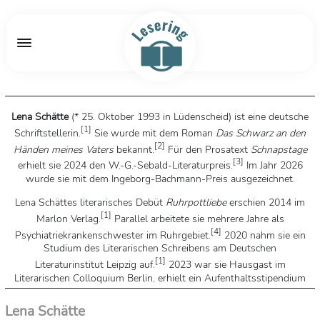
Lena Schätte
(* 25. Oktober 1993 in Lüdenscheid) ist eine deutsche
[
1
]
Schriftstellerin.
Sie wurde mit dem Roman
Das Schwarz an den
[
2
]
Händen meines Vaters
bekannt.
Für den Prosatext
Schnapstage
[
3
]
erhielt sie 2024 den W.-G.-Sebald-Literaturpreis.
Im Jahr 2026
wurde sie mit dem Ingeborg-Bachmann-Preis ausgezeichnet.
Lena Schättes literarisches Debüt
Ruhrpottliebe
erschien 2014 im
[
1
]
Marlon Verlag.
Parallel arbeitete sie mehrere Jahre als
[
4
]
Psychiatriekrankenschwester im Ruhrgebiet.
2020 nahm sie ein
Studium des Literarischen Schreibens am Deutschen
[
1
]
Literaturinstitut Leipzig auf.
2023 war sie Hausgast im
Literarischen Colloquium Berlin, erhielt ein Aufenthaltsstipendium
des Berliner Senats und arbeitete in der Redaktion der Anthologie
[
5
]
Tippgemeinschaft
mit.
Heute betreut sie suchtkranke Menschen in
Lena Schätte