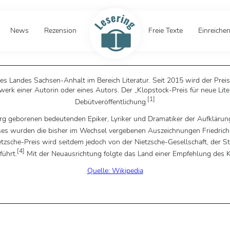
News
Rezension
Freie Texte
Einreiche
s Landes Sachsen-Anhalt im Bereich Literatur. Seit 2015 wird der Preis 
k einer Autorin oder eines Autors. Der „Klopstock-Preis für neue Liter
[
1
]
Debütveröffentlichung.
rg geborenen bedeutenden Epiker, Lyriker und Dramatiker der Aufklärung 
ises wurden die bisher im Wechsel vergebenen Auszeichnungen Friedrich
etzsche-Preis wird seitdem jedoch von der Nietzsche-Gesellschaft, der 
[
4
]
führt.
Mit der Neuausrichtung folgte das Land einer Empfehlung des 
Quelle: Wikipedia