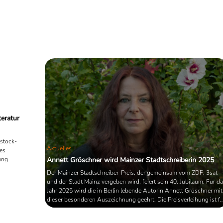
teratur
pstock-
Aktuelles
hes
Annett Gröschner wird Mainzer Stadtschreiberin 2025
ung
Der Mainzer Stadtschreiber-Preis, der gemeinsam vom ZDF, 3sat
 Werk
und der Stadt Mainz vergeben wird, feiert sein 40. Jubiläum. Für d
nd
Jahr 2025 wird die in Berlin lebende Autorin Annett Gröschner mit
dieser besonderen Auszeichnung geehrt. Die Preisverleihung ist fü
April 2025 angesetzt.