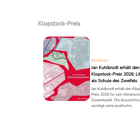
Klopstock-Preis
Buchpreis
Jan Kuhlbrodt erhält den
Klopstock-Preis 2026: Li
als Schule des Zweifels
Jan Kuhlbrodt erhält den Klo
Preis 2026 für sein literarisc
Gesamtwerk. Die Auszeichn
würdigt seine poetische
Gesellschaftskritik und sein
zwischen DDR-Erinnerung u
Gegenwart.