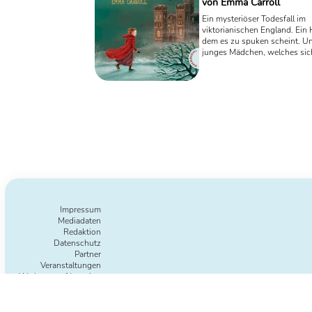
von Emma Carroll
Ein mysteriöser Todesfall im
viktorianischen England. Ein 
dem es zu spuken scheint. Un
junges Mädchen, welches sic
entschließt, all dem auf den 
gehen. In ihrem spannenden
Jugendbuch-Debüt beschrei
Caroll die Phantasie und den 
Heranwachsenden. (Für Kinde
Jahren)
Impressum
Mediadaten
Redaktion
Datenschutz
Partner
Veranstaltungen
Werbung auf Lesering