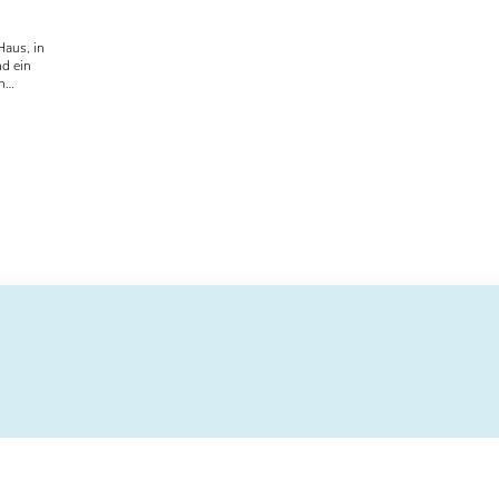
Haus, in
d ein
h
Grund zu
bt Emma
Mut einer
r ab 10