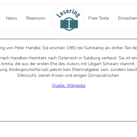
News
Rezension
Freie Texte
Einreiche
ung von Peter Handke. Sie erschien 1981 bei Suhrkamp als dritter Teil de
ch Handkes Heimkehr nach Österreich in Salzburg verfasst. Sie ist ei
ter Amina, die aus der ersten Ehe des Autors mit Libgart Schwarz stammt,
hlung
Kindergeschichte
soll jedoch kein Elternratgeber sein, sondern besc
Eifersucht, seinen Krisen und einigen Zornausbrüchen.
Quelle: Wikipedia