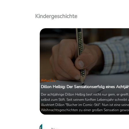
Kindergeschichte
Aktuelles
Dillon Helbig: Der Sensationserfolg eines Achtjä
Der achtjährige Dillon Helbig liest nicht nur gern, er greif
selbst zum Stift. Seit seinem fünften Lebensjahr schreibt
illustriert Dillon "Bücher im Comic-Stil". Nun ist eine seine
Weihnachtsgeschichten zu einer großen Sensation gewor
beginnt mit den Worten "ONE Day in wintertr it wus Cris
hat bereits erste Verlage auf den Plan gerufen. Die Geschi
Dillon Helbigs zeigt, dass es ab und an nicht schadet,