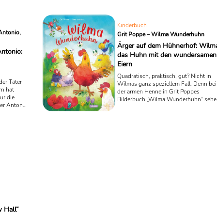
Kinderbuch
Antonio,
Grit Poppe – Wilma Wunderhuhn
Ärger auf dem Hühnerhof: Wilma
Antonio:
das Huhn mit den wundersamen
Eiern
Quadratisch, praktisch, gut? Nicht in
der Täter
Wilmas ganz speziellem Fall. Denn bei
rn hat
der armen Henne in Grit Poppes
ur die
Bilderbuch „Wilma Wunderhuhn“ sehe
ier Antonio
die Eier so aus wie Quader. Eine
mmer einen
Katastrophe! Unsere letzte Oster-
er
Empfehlung aus der Rubrik Kinder- un
en
Jugendliteratur.
& Antonio“
 Hall“