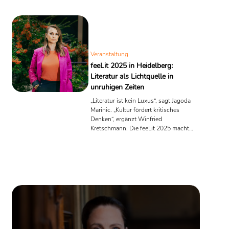
ihren 2005 erschienenen Erzählband
Russische Bücher
wurde sie
[
10
]
mit dem Grimmelshausen-Förderpreis ausgezeichnet.
2007
erschien ihr Romandebüt
Die Namenlose
, das vom
Spiegel
als eine
der „wichtigsten Neuerscheinungen des Jahres“ beschrieben wurde.
[
11
]
[
12
]
Veranstaltung
Quelle: Wikipedia
feeLit 2025 in Heidelberg:
Literatur als Lichtquelle in
unruhigen Zeiten
„Literatur ist kein Luxus“, sagt Jagoda
Marinic. „Kultur fördert kritisches
Denken“, ergänzt Winfried
Kretschmann. Die feeLit 2025 macht
aus diesen Sätzen ein Programm: ein
literarisches Festival als Verteidigung
des offenen Denkens – und als
Einladung, den Riss zu sehen, durch
den das Licht fällt.