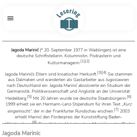
Jagoda Marinić
(* 20. September 1977 in Waiblingen) ist eine
deutsche Schriftstellerin, Kolumnistin, Podcasterin und
[
1
]
[
2
]
Kulturmanagerin.
[
3
]
[
4
]
Jagoda Marinićs Eltern sind kroatischer Herkunft.
Sie stammen
aus Dalmatien und wanderten als Gastarbeiter aus Jugoslawien
nach Deutschland ein. Jagoda Marinić absolvierte ein Studium der
Germanistik, Politikwissenschaft und Anglistik an der Universität
[
5
]
[
6
]
Heidelberg.
Mit 20 Jahren wurde sie deutsche Staatsbürgerin.
1999 erhielt sie ein Hermann-Lenz-Stipendium für ihren Text
„Kurz
[
7
]
eingemischt“
, der in der Frankfurter Rundschau erschien.
2003
erhielt Marinić den Förderpreis der Kunststiftung Baden-
[
8
]
Württemberg.
Eigentlich ein Heiratsantrag
, Marinićs erstes Buch
mit Erzählungen, erschien 2001 im Suhrkamp Verlag und wurde
Jagoda Marinic
[
9
]
vom Deutschlandfunk als „verschwiegenes Debüt“ bezeichnet.
Für