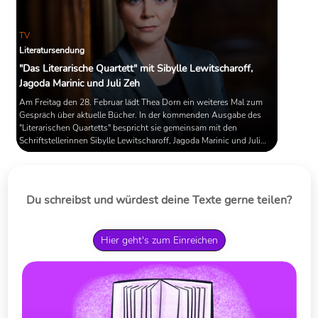
TV
Literatursendung
"Das Literarische Quartett" mit Sibylle Lewitscharoff,
Jagoda Marinic und Juli Zeh
Am Freitag den 28. Februar lädt Thea Dorn ein weiteres Mal zum
Gespräch über aktuelle Bücher. In der kommenden Ausgabe des
"Literarischen Quartetts" bespricht sie gemeinsam mit den
Schriftstellerinnen Sibylle Lewitscharoff, Jagoda Marinic und Juli
Zeh Neuerscheinungen von Martin Mosebach, Amy Waldman und
Claudia Durastani. Außerdem widmet sich das "Quartett" einer
Neuübersetzung des Dystopie-Klassikers "1984" von George
Orwell.
Du schreibst und würdest deine Texte gerne teilen?
Hier geht's zum Einreichen