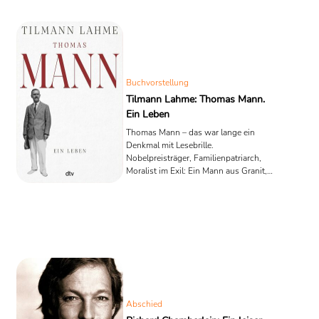
Buchvorstellung
Tilmann Lahme: Thomas Mann.
Ein Leben
Thomas Mann – das war lange ein
Denkmal mit Lesebrille.
Nobelpreisträger, Familienpatriarch,
Moralist im Exil: Ein Mann aus Granit,
unter dem nichts rutscht. Wer an ihm
rüttelt, muss sehr sicher stehen oder
sehr klug fragen. Tilmann Lahme tut
beides. Seine Biografie, erschienen zum
150. Geburtstag bei dtv, ist keine
Demontage, sondern eine geduldige
Rekonstruktion – detailversessen,
präzise, und voller ungemütlicher
Einsichten.
Abschied