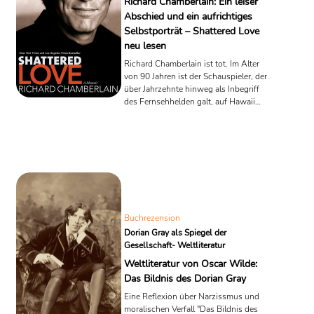
Richard Chamberlain: Ein leiser
Abschied und ein aufrichtiges
Selbstporträt – Shattered Love
neu lesen
Richard Chamberlain ist tot. Im Alter
von 90 Jahren ist der Schauspieler, der
über Jahrzehnte hinweg als Inbegriff
des Fernsehhelden galt, auf Hawaii
gestorben. Eine stille Nachricht, fast
unauffällig, so wie es zuletzt auch um
ihn geworden war. Doch hinter dieser
Ruhe liegt ein Leben, das von
Widersprüchen, Sehnsüchten und
einer späten Ehrlichkeit geprägt war –
ein Leben, das Chamberlain in seiner
Autobiografie Shattered Love: A
Memoir mit bemerkenswerter Offenheit
Buchrezension
erzählt hat. Es lohnt sich, ...
Dorian Gray als Spiegel der
Gesellschaft- Weltliteratur
Weltliteratur von Oscar Wilde:
Das Bildnis des Dorian Gray
Eine Reflexion über Narzissmus und
moralischen Verfall "Das Bildnis des