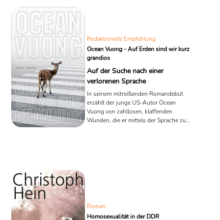
die ebenso kluge wie starke Frau und
ihr Vermächtnis. In der feinfühlig
erzählten Romanbiografie kommt
immer wieder Olga selbst zu Wort: „Um
mich abzulenken – von meiner Trauer
Redaktionelle Empfehlung
um Karl und von meinen Schmerzen –,
Ocean Vuong - Auf Erden sind wir kurz
habe ich ...
grandios
Auf der Suche nach einer
verlorenen Sprache
In seinem mitreißenden Romandebüt
erzählt der junge US-Autor Ocean
Vuong von zahllosen, klaffenden
Wunden, die er mittels der Sprache zu
schließen versucht. "Auf Erden sind wir
kurz grandios" ist die Geschichte einer
beinahe stummen Mutter-Sohn-
Beziehung, die durchdrungen ist von
Migrations- und Identitätsproblemen.
Eine Geschichte darüber, wie das
Erzählen zum Ausweg werden kann.
Roman
Homosexualität in der DDR