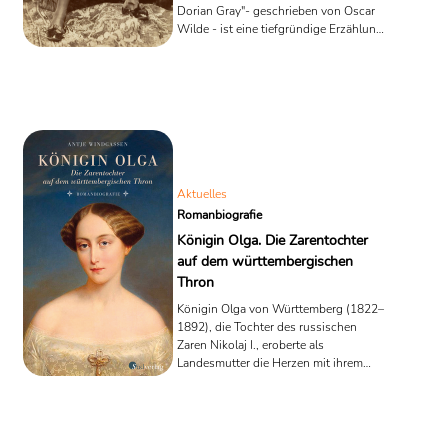
Dorian Gray"- geschrieben von Oscar
Wilde - ist eine tiefgründige Erzählung,
die die dunklen Seiten von Narzissmus
und Eitelkeit erforscht. Der Roman
beginnt mit der Darstellung des
jungen, außergewöhnlich schönen
Dorian Gray, der von dem Künstler
Basil Hallward porträtiert wird.
Beeindruckt von seiner eigenen
Schönheit und verführt von den
zynischen Lehren des dekadenten Lord
Aktuelles
Henry Wotton, spricht Dorian den ...
Romanbiografie
Königin Olga. Die Zarentochter
auf dem württembergischen
Thron
Königin Olga von Württemberg (1822–
1892), die Tochter des russischen
Zaren Nikolaj I., eroberte als
Landesmutter die Herzen mit ihrem
sozial-karitativen Engagement. Zu
ihrem 200. Geburtstag, der am 11.
September 2022 bevorsteht, erinnert
die Historikerin Antje Windgassen an