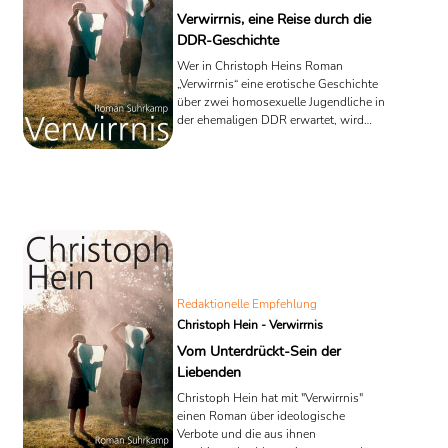
Verwirrnis, eine Reise durch die
DDR-Geschichte
Wer in Christoph Heins Roman
„Verwirrnis“ eine erotische Geschichte
über zwei homosexuelle Jugendliche in
der ehemaligen DDR erwartet, wird
vermutlich enttäuscht sein. Die
Beziehung zwischen den beiden bildet
vielmehr den erzählerischen Rahmen
für eine weit größere Geschichte. Hein
führt seine Leser durch die Zeit der
DDR – von den Jahren vor dem
Mauerbau bis in die Zeit der deutschen
Wiedervereinigung. Im Mittelpunkt
steht dabei weniger die
Homosexualität als vielmehr der
Redaktionelle Empfehlung
kritische Blick auf ...
Christoph Hein - Verwirrnis
Vom Unterdrückt-Sein der
Liebenden
Christoph Hein hat mit "Verwirrnis"
einen Roman über ideologische
Verbote und die aus ihnen