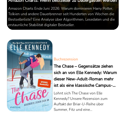
Amazon Charts: Wenn Bestseller zu Dauergästen werden
Amazon Charts Ende Juni 2026: Warum dominieren Harry Potter,
Tolkien und andere Dauerbrenner seit Hunderten von Wochen die
Bestsellerliste? Eine Analyse über Algorithmen, Lesedaten und die
erstaunliche Stabilität digitaler Bestseller.
Buchrezension
The Chase – Gegensätze ziehen
sich an von Elle Kennedy: Warum
dieser New-Adult-Roman mehr
ist als eine klassische Campus-
Romanze
Lohnt sich The Chase von Elle
Kennedy? Unsere Rezension zum
Auftakt der Briar-U-Reihe über
Summer, Fitz und eine
Liebesgeschichte voller Gegensätze