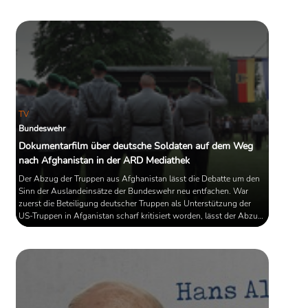
TV
Bundeswehr
Dokumentarfilm über deutsche Soldaten auf dem Weg
nach Afghanistan in der ARD Mediathek
Der Abzug der Truppen aus Afghanistan lässt die Debatte um den
Sinn der Auslandeinsätze der Bundeswehr neu entfachen. War
zuerst die Beteiligung deutscher Truppen als Unterstützung der
US-Truppen in Afganistan scharf kritisiert worden, lässt der Abzug
ebenfalls viele Fragen offen. Umso aktueller ist die Dokumentation
„Soldaten“, die jetzt in der ARD Mediathek zu finden ist, und von der
Geschichte dreier Soldaten vom Beginn ihrer Grundausbildung in
Mecklenburg-Vorpommern bis zum Aufbruch nach ...