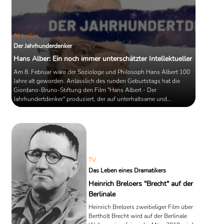
Aktuelles
Der Jahrhunderdenker
Hans Alber: Ein noch immer unterschätzter Intellektueller
Am 8. Februar wäre der Soziologe und Philosoph Hans Albert 100
Jahre alt geworden. Anlässlich des runden Geburtstags hat die
Giordano-Bruno-Stiftung den Film "Hans Albert - Der
Jahrhundertdenker" produziert, der auf unterhaltsame und
informative Weise das Leben und Schaffen des
Wissenschaftstheoretikers darstellt. Die Frage des knapp 30-
minütigen Films: Warum wird Alberts Einfluss auf die
Wissenschaft und Gesellschaft bis heute so sehr unterschätzt?
TV
Das Leben eines Dramatikers
Heinrich Breloers "Brecht" auf der
Berlinale
Heinrich Breloers zweitieliger Film über
Bertholt Brecht wird auf der Berlinale