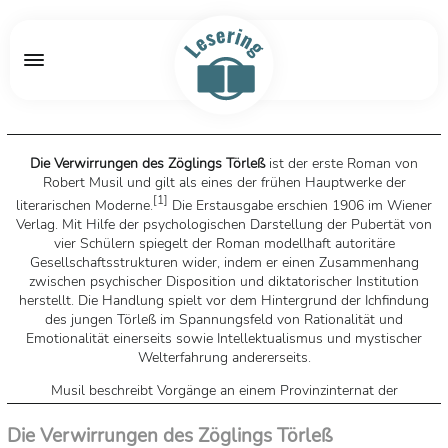
Die Verwirrungen des Zöglings Törleß
ist der erste Roman von
Robert Musil und gilt als eines der frühen Hauptwerke der
[
1
]
literarischen Moderne.
Die Erstausgabe erschien 1906 im Wiener
Verlag. Mit Hilfe der psychologischen Darstellung der Pubertät von
vier Schülern spiegelt der Roman modellhaft autoritäre
Gesellschaftsstrukturen wider, indem er einen Zusammenhang
zwischen psychischer Disposition und diktatorischer Institution
herstellt. Die Handlung spielt vor dem Hintergrund der Ichfindung
des jungen Törleß im Spannungsfeld von Rationalität und
Emotionalität einerseits sowie Intellektualismus und mystischer
Welterfahrung andererseits.
Musil beschreibt Vorgänge an einem Provinzinternat der
österreichisch-ungarischen k. und k. Monarchie. Törleß und seine
zwei Mitschüler Reiting und Beineberg ertappen den jüngeren
Die Verwirrungen des Zöglings Törleß
Mitschüler Basini beim Stehlen, halten dies aber geheim, um ihn