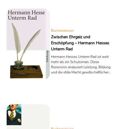
bestrafen und quälen zu können. Während Beineberg und Reiting
Basini hauptsächlich physisch und sexuell misshandeln und foltern,
versucht Törleß auf psychischer Ebene von Basini zu lernen. Obwohl
auch er Basini zu einem erotischen Lust- und Versuchsobjekt
degradiert und, zumindest verbal, wie einen Sklaven behandelt,
Buchrezension
widert ihn der plumpere erpresserische Sadismus seiner Mitstreiter
Zwischen Ehrgeiz und
Reiting und Beineberg zunehmend an. Trotzdem übt die
Erschöpfung – Hermann Hesses
Demütigung Basinis einen gewissen Reiz auf ihn aus. Er ist jedoch
(noch) nicht fähig, diesen als Faszination der Macht zu entlarven, in
Unterm Rad
Worte zu fassen und hinter das Geheimnis der „Seele“ des
Hermann Hesses Unterm Rad ist weit
Menschen zu kommen, als deren Schlüssel ihm Basinis Verhalten
mehr als ein Schulroman. Diese
erscheint.
Rezension analysiert Leistung, Bildung
und die stille Macht gesellschaftlicher
Quelle: Wikipedia
Erwartungen – mit Vergleichen zu
Musil, Guillou, Rhue und Golding.