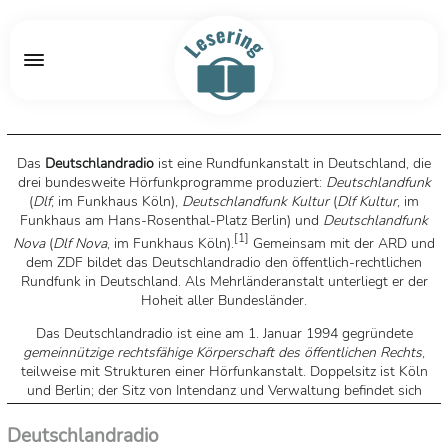
Das
Deutschlandradio
ist eine Rundfunkanstalt in Deutschland, die
drei bundesweite Hörfunkprogramme produziert:
Deutschlandfunk
(
Dlf
, im Funkhaus Köln),
Deutschlandfunk Kultur
(
Dlf Kultur
, im
Funkhaus am Hans-Rosenthal-Platz Berlin) und
Deutschlandfunk
[
1
]
Nova
(
Dlf Nova
, im Funkhaus Köln).
Gemeinsam mit der ARD und
dem ZDF bildet das Deutschlandradio den öffentlich-rechtlichen
Rundfunk in Deutschland. Als Mehrländeranstalt unterliegt er der
Hoheit aller Bundesländer.
Das Deutschlandradio ist eine am 1. Januar 1994 gegründete
gemeinnützige rechtsfähige Körperschaft des öffentlichen Rechts
,
teilweise mit Strukturen einer Hörfunkanstalt. Doppelsitz ist Köln
und Berlin; der Sitz von Intendanz und Verwaltung befindet sich
hauptsächlich in Köln. Erster gewählter Intendant war bis 2009
Ernst Elitz. Vom 1. April 2009 bis 31. August 2017 hatte Willi Steul
Deutschlandradio
[
2
]