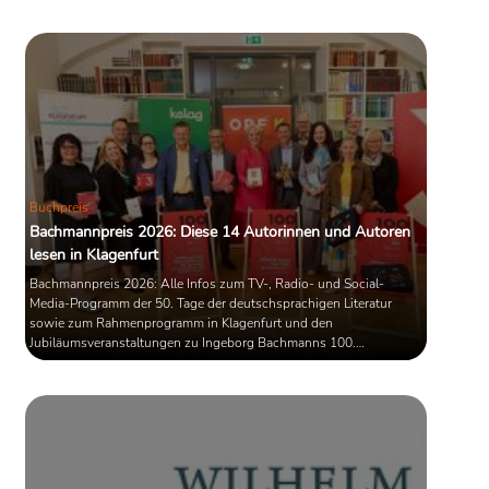
das Intendantamt inne.
Am 1. September 2017 übernahm der am
8. Juni gewählte Stefan Raue, vormaliger Chefredakteur des MDR,
[
3
]
die Intendanz.
Quelle: Wikipedia
Buchpreis
Bachmannpreis 2026: Diese 14 Autorinnen und Autoren
lesen in Klagenfurt
Bachmannpreis 2026: Alle Infos zum TV-, Radio- und Social-
Media-Programm der 50. Tage der deutschsprachigen Literatur
sowie zum Rahmenprogramm in Klagenfurt und den
Jubiläumsveranstaltungen zu Ingeborg Bachmanns 100.
Geburtstag.