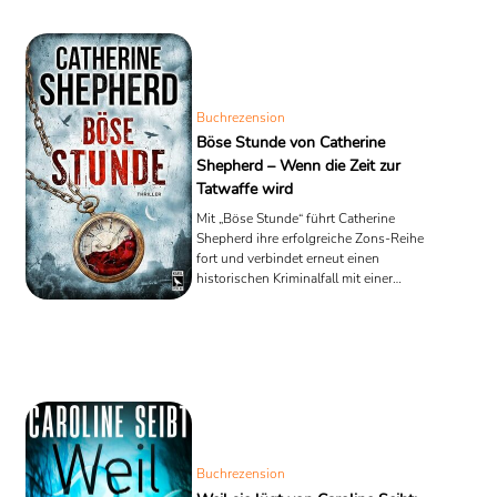
Buchrezension
Böse Stunde von Catherine
Shepherd – Wenn die Zeit zur
Tatwaffe wird
Mit „Böse Stunde“ führt Catherine
Shepherd ihre erfolgreiche Zons-Reihe
fort und verbindet erneut einen
historischen Kriminalfall mit einer
Ermittlung in der Gegenwart. Der
Thriller überzeugt durch seine doppelte
Erzählstruktur, starke Symbolik und
einen konsequent aufgebauten
Spannungsbogen.
Buchrezension