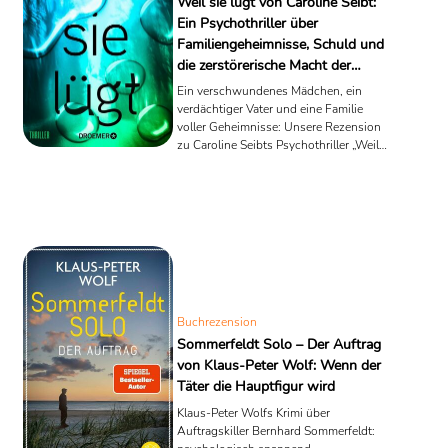
Weil sie lügt von Caroline Seibt:
Ein Psychothriller über
Familiengeheimnisse, Schuld und
die zerstörerische Macht der
Wahrheit
Ein verschwundenes Mädchen, ein
verdächtiger Vater und eine Familie
voller Geheimnisse: Unsere Rezension
zu Caroline Seibts Psychothriller „Weil
sie lügt“.
Buchrezension
Sommerfeldt Solo – Der Auftrag
von Klaus-Peter Wolf: Wenn der
Täter die Hauptfigur wird
Klaus-Peter Wolfs Krimi über
Auftragskiller Bernhard Sommerfeldt: