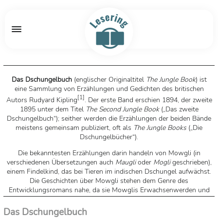
Das Dschungelbuch
(englischer Originaltitel
The Jungle Book
) ist
eine Sammlung von Erzählungen und Gedichten des britischen
[
1
]
Autors Rudyard Kipling
. Der erste Band erschien 1894, der zweite
1895 unter dem Titel
The Second Jungle Book
(„Das zweite
Dschungelbuch“); seither werden die Erzählungen der beiden Bände
meistens gemeinsam publiziert, oft als
The Jungle Books
(„Die
Dschungelbücher“).
Die bekanntesten Erzählungen darin handeln von Mowgli (in
verschiedenen Übersetzungen auch
Maugli
oder
Mogli
geschrieben),
einem Findelkind, das bei Tieren im indischen Dschungel aufwächst.
Die Geschichten über Mowgli stehen dem Genre des
Entwicklungsromans nahe, da sie Mowglis Erwachsenwerden und
Bewusstwerdung vom verspielten Kind bis hin zum Herrn über die
Tierwelt aufzeigen. Mowgli muss lernen, dass die Naturgesetze hart
Das Dschungelbuch
sind und ein hohes Maß von Verantwortung fordern. Im Kampf mit