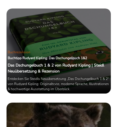
den Kräften der Natur, mit den Tieren und mit den Menschen reift
das Kind zum selbstbewussten Jugendlichen. Trotz mancherlei
kritischer Betrachtungen – man erkennt in der Darstellung der
Figuren und der Betonung des Gesetzes des Dschungels Kiplings
positive Stellung zum Kolonialismus – ist die Bedeutung des
Dschungelbuchs für die spätere literarische Entwicklung sowie
seine Stellung als eines der bekanntesten und erfolgreichsten
Jugendbücher der Welt kaum zu überschätzen.
Quelle: Wikipedia
Buchrezension
Buchtipp Rudyard Kipling: Das Dschungelbuch 1&2
Das Dschungelbuch 1 & 2 von Rudyard Kipling | Steidl
Neuübersetzung & Rezension
Entdecken Sie Steidls Neuübersetzung „Das Dschungelbuch 1 & 2“
von Rudyard Kipling: Originaltexte, moderne Sprache, Illustrationen
& hochwertige Ausstattung im Überblick.