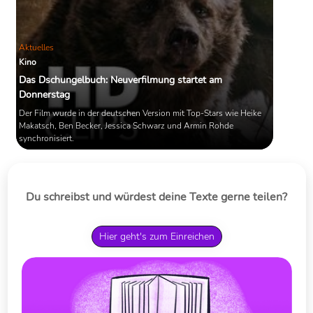
Aktuelles
Kino
Das Dschungelbuch: Neuverfilmung startet am
Donnerstag
Der Film wurde in der deutschen Version mit Top-Stars wie Heike
Makatsch, Ben Becker, Jessica Schwarz und Armin Rohde
synchronisiert.
Du schreibst und würdest deine Texte gerne teilen?
Hier geht's zum Einreichen