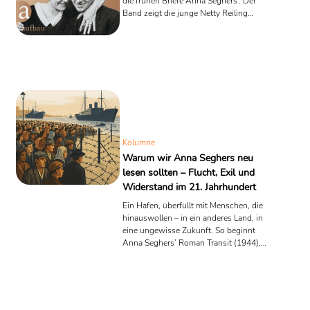
die frühen Briefe Anna Seghers’. Der
Band zeigt die junge Netty Reiling
zwischen Liebe, Schreiben und
Selbstbehauptung – präzise,
unsentimental, literarisch
aufschlussreich.
Kolumne
Warum wir Anna Seghers neu
lesen sollten – Flucht, Exil und
Widerstand im 21. Jahrhundert
Ein Hafen, überfüllt mit Menschen, die
hinauswollen – in ein anderes Land, in
eine ungewisse Zukunft. So beginnt
Anna Seghers’ Roman Transit (1944),
geschrieben im französischen Exil,
veröffentlicht in Mexiko. Wer diese
Szenen liest, denkt unwillkürlich an
heutige Bilder: Geflüchtete an den
Außengrenzen Europas, Menschen