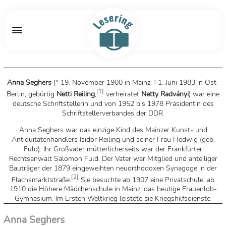
Anna Seghers
(* 19. November 1900 in Mainz; † 1. Juni 1983 in Ost-
[
1
]
Berlin; gebürtig
Netti Reiling
,
verheiratet
Netty Radványi
) war eine
deutsche Schriftstellerin und von 1952 bis 1978 Präsidentin des
Schriftstellerverbandes der DDR.
Anna Seghers war das einzige Kind des Mainzer Kunst- und
Antiquitätenhändlers Isidor Reiling und seiner Frau Hedwig (geb.
Fuld). Ihr Großvater mütterlicherseits war der Frankfurter
Rechtsanwalt Salomon Fuld. Der Vater war Mitglied und anteiliger
Bauträger der 1879 eingeweihten neuorthodoxen Synagoge in der
[
2
]
Flachsmarktstraße.
Sie besuchte ab 1907 eine Privatschule; ab
1910 die Höhere Mädchenschule in Mainz, das heutige Frauenlob-
Gymnasium. Im Ersten Weltkrieg leistete sie Kriegshilfsdienste.
1920 absolvierte sie das Abitur. Anschließend studierte sie an den
Universitäten Köln und Heidelberg Geschichte, Kunstgeschichte und
Anna Seghers