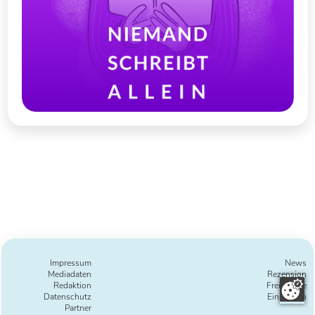
Impressum
News
Mediadaten
Rezension
Redaktion
Freie Texte
Datenschutz
Einreichen
Partner