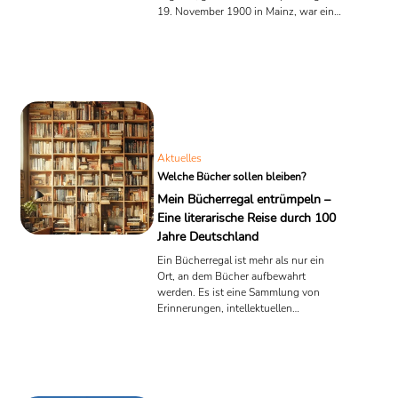
19. November 1900 in Mainz, war eine
der bedeutendsten deutschen
Schriftstellerinnen des 20.
Jahrhunderts. Sie wuchs in einer
jüdischen Familie auf, die Bildung und
Kultur schätzte; ihr Vater betrieb eine
Kunst- und Antiquitätenhandlung, ihre
Mutter entstammte einer angesehenen
Frankfurter Kaufmannsfamilie. Schon
früh zeigte sich Seghers’ Interesse an
Aktuelles
Literatur und Kunst, was sie 1920 zu
Welche Bücher sollen bleiben?
einem ...
Mein Bücherregal entrümpeln –
Eine literarische Reise durch 100
Jahre Deutschland
Ein Bücherregal ist mehr als nur ein
Ort, an dem Bücher aufbewahrt
werden. Es ist eine Sammlung von
Erinnerungen, intellektuellen
Herausforderungen und treuen
Begleitern, die mich durch
verschiedene Lebensphasen begleitet
haben. Als ich kürzlich beschloss, mein
Bücherregal zu entrümpeln, stand ich