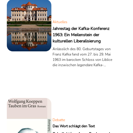
vor der Frage: Welche Bücher sollen
bleiben, und von welchen muss ich
mich trennen? Um Ordnung in das
Chaos zu bringen, entschied ich mich,
Aktuelles
alle Bücher, die nach 1920 erschienen
Jahrestag der Kafka-Konferenz
sind, nach einem klaren ...
1963: Ein Meilenstein der
kulturellen Liberalisierung
Anlässlich des 80. Geburtstages von
Franz Kafka fand vom 27. bis 29. Mai
1963 im barocken Schloss von Liblice
die inzwischen legendäre Kafka-
Konferenz statt. Eduard Goldstücker
veranstaltete diese Konferenz um dem
Vergessen und der Verbote von Kafka-
Literatur entgegentreten Er und und
seine Prager Germanistenkollegen
markierten so einen Wendepunkt in der
kulturellen und politischen Landschaft
der Tschechoslowakei. Nach dem
Zweiten Weltkrieg herrschte im Land
eine allgemeine Aversion gegen die ...
Debatte
Das Wort schlägt den Text