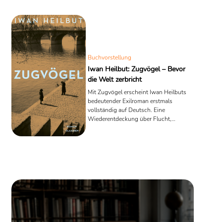
Sinologie. 1924 promovierte sie an der Universität Heidelberg mit
einer Dissertation über
Jude und Judentum im Werk Rembrandts
.
Quelle: Wikipedia
Buchvorstellung
Iwan Heilbut: Zugvögel – Bevor
die Welt zerbricht
Mit Zugvögel erscheint Iwan Heilbuts
bedeutender Exilroman erstmals
vollständig auf Deutsch. Eine
Wiederentdeckung über Flucht,
Zugehörigkeit, Hoffnung und den
langsamen Zerfall Europas.