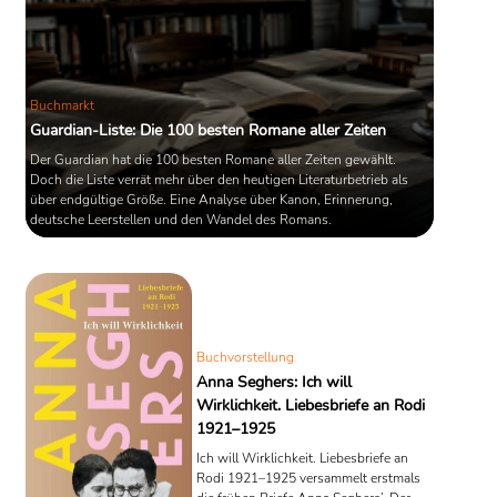
Buchmarkt
Guardian-Liste: Die 100 besten Romane aller Zeiten
Der Guardian hat die 100 besten Romane aller Zeiten gewählt.
Doch die Liste verrät mehr über den heutigen Literaturbetrieb als
über endgültige Größe. Eine Analyse über Kanon, Erinnerung,
deutsche Leerstellen und den Wandel des Romans.
Buchvorstellung
Anna Seghers: Ich will
Wirklichkeit. Liebesbriefe an Rodi
1921–1925
Ich will Wirklichkeit. Liebesbriefe an
Rodi 1921–1925 versammelt erstmals