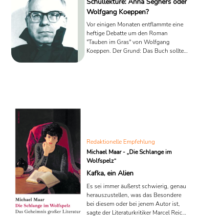
Schullektüre: Anna Seghers oder
Wolfgang Koeppen?
Vor einigen Monaten entflammte eine
heftige Debatte um den Roman
"Tauben im Gras" von Wolfgang
Koeppen. Der Grund: Das Buch sollte
ab 2024 Pflichtlektüre an baden-
württembergischen Gymnasien
werden. Als eine Ulmer Lehrerin
während der Vorlektüre über
einhundert Mal das N-Wort zählte, war
sie geschockt und schmiss ihren Job
hin. Medial diskutierte man, welche
Lektüre Schülerinnen und Schüler
zuzumuten sei. Jetzt machte das
baden-württembergische
Redaktionelle Empfehlung
Kultusministerium ein seltsames ...
Michael Maar - „Die Schlange im
Wolfspelz“
Kafka, ein Alien
Es sei immer äußerst schwierig, genau
herauszustellen, was das Besondere
bei diesem oder bei jenem Autor ist,
sagte der Literaturkritiker Marcel Reich