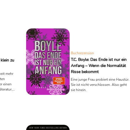
Buchrezension
T.C. Boyle: Das Ende ist nur ein
 klein zu
Anfang – Wenn die Normalität
Risse bekommt
 weit mehr
nten
Eine junge Frau probiert eine Haustür.
er einen
Sie ist nicht verschlossen. Also geht
iteratur,
sie hinein.
lpunkt