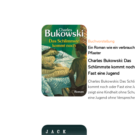
und Würde.
Buchvorstellung
Ein Roman wie ein verbrauch
Pflaster
Charles Bukowski: Das
Schlimmste kommt noch
Fast eine Jugend
Charles Bukowskis Das Schl
kommt noch oder Fast eine 
zeigt eine Kindheit ohne Sch
eine Jugend ohne Verspreche
Roman von erschütternder
Nüchternheit – und großer lit
Kraft.