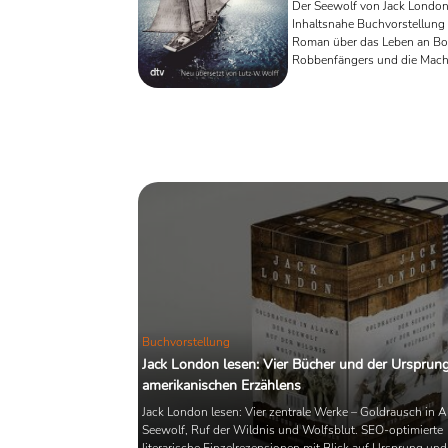
Der Seewolf von Jack London
Inhaltsnahe Buchvorstellung
Roman über das Leben an Bo
Robbenfängers und die Mach
Kapitäns Wolf Larsen.
Buchvorstellung
Jack London lesen: Vier Bücher und der Ursprung
amerikanischen Erzählens
Jack London lesen: Vier zentrale Werke – Goldrausch in A
Seewolf, Ruf der Wildnis und Wolfsblut. SEO-optimierte
literarische Einzelrezensionen mit Blick auf Ursprung und