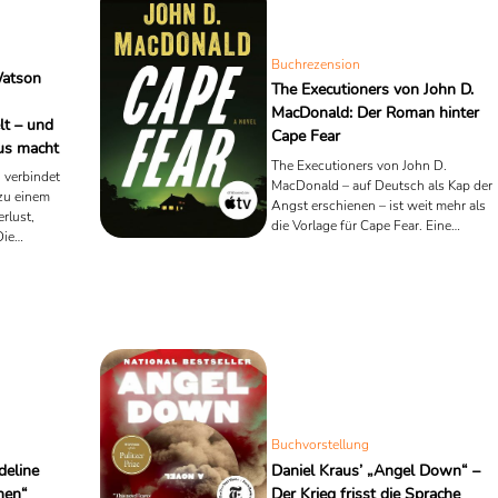
Buchrezension
Watson
The Executioners von John D.
MacDonald: Der Roman hinter
lt – und
Cape Fear
us macht
The Executioners von John D.
 verbindet
MacDonald – auf Deutsch als Kap der
zu einem
Angst erschienen – ist weit mehr als
rlust,
die Vorlage für Cape Fear. Eine
Die
literarische Rezension über Angst, de
h mit der
Rechtsstaat und die Fragilität des
cha mit
amerikanischen Traums.
r.
Buchvorstellung
deline
Daniel Kraus’ „Angel Down“ –
hen“
Der Krieg frisst die Sprache