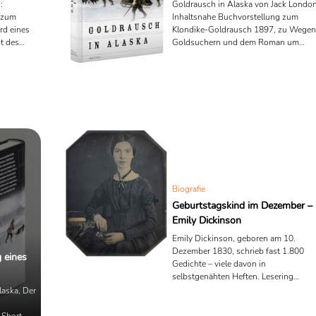
:
Goldrausch in Alaska von Jack London
 zum
Inhaltsnahe Buchvorstellung zum
rd eines
Klondike-Goldrausch 1897, zu Wegen
t des
Goldsuchern und dem Roman um
Alaska-Kid.
Biografie
Geburtstagskind im Dezember –
Emily Dickinson
Emily Dickinson, geboren am 10.
Dezember 1830, schrieb fast 1.800
 eines
Gedichte – viele davon in
selbstgenähten Heften. Lesering
porträtiert die amerikanische Dichterin
laska, Der
als Teil ihrer Zeit: im Haus, im Brief, im
Gedicht.
 Short