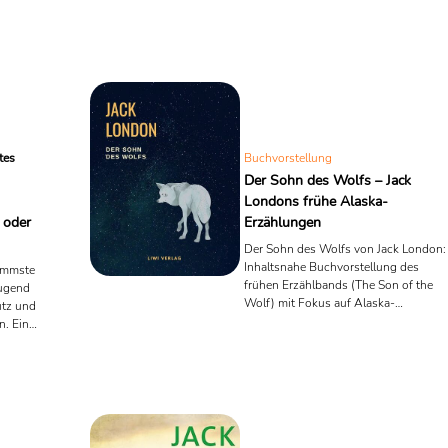
tes
Buchvorstellung
Der Sohn des Wolfs – Jack
Londons frühe Alaska-
 oder
Erzählungen
Der Sohn des Wolfs von Jack London:
Inhaltsnahe Buchvorstellung des
immste
frühen Erzählbands (The Son of the
Jugend
Wolf) mit Fokus auf Alaska-
utz und
Geschichten wie Das weiße
n. Ein
Schweigen.
erarischer