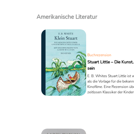
Amerikanische Literatur
Buchrezension
Stuart Little – Die Kunst,
sein
E. B. Whites Stuart Little ist
als die Vorlage für die bekan
Kinofilme. Eine Rezension üb
zeitlosen Klassiker der Kinderl
der Mut, Freundlichkeit und
Selbstvertrauen in den Mitte
stellt.