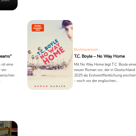
Buchrezension
reams“
T.C. Boyle – No Way Home
ist eine
Mit No Way Home legt T.C. Boyle eine
r ein
neuen Roman vor, der in Deutschland
kanischen
2025 als Erstveröffentlichung erschei
– noch vor der englischen
t Robert
Originalausgabe. Für einen US-Autor
ine tiefe
seiner Größe ist das ein
lt.
bemerkenswerter Schritt, der zeigt, wi
stark Boyle hierzulande rezipiert wird.
Hanser bringt den Titel, Boyle selbst
wird im Herbst auf Lesereise durch fü
deutsche Städte von Hamburg bis
Düsseldorf gehen. Doch was erwartet
die Leserinnen und Leser? Wer auf
einen großen Gesellschaftsroman im