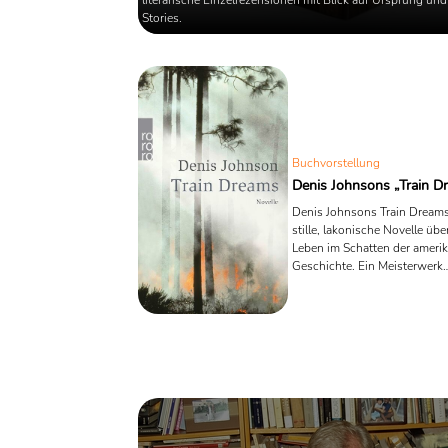
Stories.
Buchvorstellung
Denis Johnsons „Train D
Denis Johnsons Train Dreams 
stille, lakonische Novelle übe
Leben im Schatten der ameri
Geschichte. Ein Meisterwerk
reduzierten Erzählens, das mi
Seethalers Ein ganzes Leben e
stilistische Verwandtschaft tei