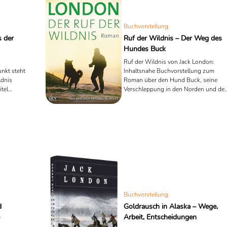
Buchvorstellung
 der
Ruf der Wildnis – Der Weg des
Hundes Buck
Ruf der Wildnis von Jack London:
unkt steht
Inhaltsnahe Buchvorstellung zum
ldnis
Roman über den Hund Buck, seine
tel
Verschleppung in den Norden und de
ungen in
Weg in die Wildnis.
d, Hunger
ung ist
egegnungen
Tod.
Buchvorstellung
d
Goldrausch in Alaska – Wege,
Arbeit, Entscheidungen