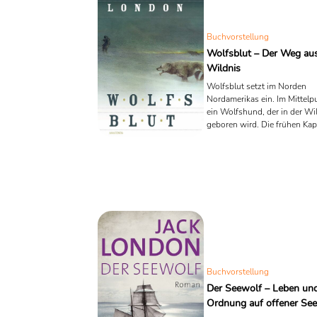
Buchvorstellung
Wolfsblut – Der Weg aus
Wildnis
Wolfsblut setzt im Norden
Nordamerikas ein. Im Mittelp
ein Wolfshund, der in der Wi
geboren wird. Die frühen Kapi
schildern seine ersten Erfahr
einer Umgebung, die von Jag
und Gefahr geprägt ist. Nahr
nicht selbstverständlich. B
entscheiden über Leben und 
Buchvorstellung
Der Seewolf – Leben un
Ordnung auf offener See