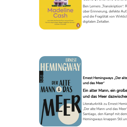
Ben Lerners „Transkription“:
über Erinnerung, defekte Au
und die Fragilität von Wirklic
digitalen Zeitalter.
Ernest Hemingways „Der alt
und das Meer“
Ein alter Mann, ein große
und das Meer dazwische
Literaturkritik zu Ernest He
„Der alte Mann und das Meer“
Santiago, den Kampf mit dem 
Hemingways knappen Stil und 
Größe eines Romans über Arbe