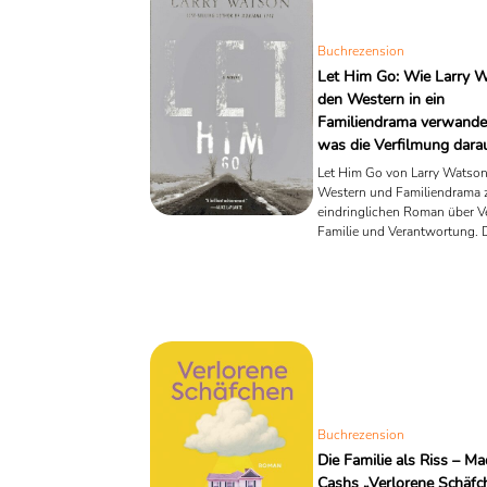
Buchrezension
Let Him Go: Wie Larry 
den Western in ein
Familiendrama verwande
was die Verfilmung dara
Let Him Go von Larry Watson
Western und Familiendrama 
eindringlichen Roman über Ve
Familie und Verantwortung. 
Rezension vergleicht das Buc
Verfilmung von Thomas Bezu
Diane Lane und Kevin Costne
Buchrezension
Die Familie als Riss – Ma
Cashs „Verlorene Schäfc