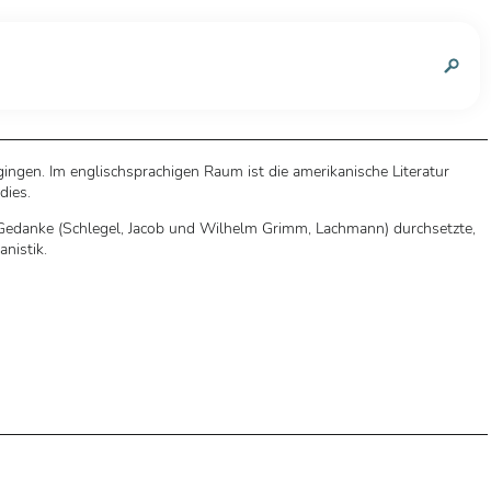
n
gingen. Im englischsprachigen Raum ist die amerikanische Literatur
dies.
e Gedanke (Schlegel, Jacob und Wilhelm Grimm, Lachmann) durchsetzte,
nistik.