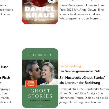
 Roman
Daniel Kraus gewinnt den Pulitzer-
fzeichnung
Preis 2026 für „Angel Down“. Eine
hkeit im
literarische Analyse des radikalen
Weltkriegsromans über Horror,
Sprache und den Zerfall der
Wirklichkeit.
Buchvorstellung
e Mann
Der Geist im gemeinsamen Satz
r Fisch
Siri Hustvedts „Ghost Stories“
n
als Literatur der Beziehung
mingways
Literaturkritik zu Siri Hustvedts Memoi
: über
„Ghost Stories“. Eine Analyse über
Marlin,
Erinnerung, Trauer, Dialog und die 43-
die stille
jährige Beziehung zwischen Siri
it, Alter
Hustvedt und Paul Auster.