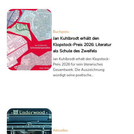
Quelle: Wikipedia
Buchpreis
Jan Kuhlbrodt erhält den
Klopstock-Preis 2026: Literatur
als Schule des Zweifels
Jan Kuhlbrodt erhält den Klopstock-
Preis 2026 für sein literarisches
Gesamtwerk. Die Auszeichnung
würdigt seine poetische
Gesellschaftskritik und sein Werk
zwischen DDR-Erinnerung und
Gegenwart.
Aktuelles