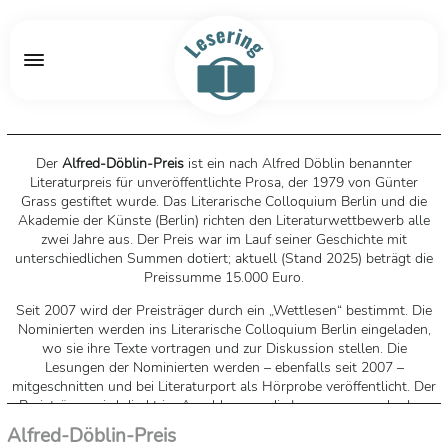
Der
Alfred-Döblin-Preis
ist ein nach Alfred Döblin benannter
Literaturpreis für unveröffentlichte Prosa, der 1979 von Günter
Grass gestiftet wurde. Das Literarische Colloquium Berlin und die
Akademie der Künste (Berlin) richten den Literaturwettbewerb alle
zwei Jahre aus. Der Preis war im Lauf seiner Geschichte mit
unterschiedlichen Summen dotiert; aktuell (Stand 2025) beträgt die
Preissumme 15.000 Euro.
Seit 2007 wird der Preisträger durch ein „Wettlesen“ bestimmt. Die
Nominierten werden ins Literarische Colloquium Berlin eingeladen,
wo sie ihre Texte vortragen und zur Diskussion stellen. Die
Lesungen der Nominierten werden – ebenfalls seit 2007 –
mitgeschnitten und bei Literaturport als Hörprobe veröffentlicht. Der
Preisträger wird direkt im Anschluss an die Lesungen von der Jury
bestimmt; die Preisverleihung findet traditionell am nächsten Tag in
Alfred-Döblin-Preis
der Akademie der Künste statt.