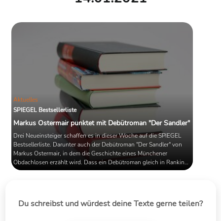
Aktuelles
SPIEGEL Bestsellerliste
Markus Ostermair punktet mit Debütroman "Der Sandler"
Drei Neueinsteiger schaffen es in dieser Woche auf die SPIEGEL
Bestsellerliste. Darunter auch der Debütroman "Der Sandler" von
Markus Ostermair, in dem die Geschichte eines Münchener
Obdachlosen erzählt wird. Dass ein Debütroman gleich in Ranking
schafft, ist keineswegs selbstverständlich. Wir schauen rein.
Du schreibst und würdest deine Texte gerne teilen?