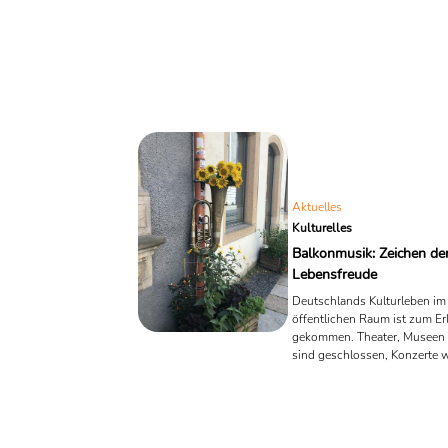
Aktuelles
Kulturelles
Balkonmusik: Zeichen de
Lebensfreude
Deutschlands Kulturleben im
öffentlichen Raum ist zum Er
gekommen. Theater, Museen 
sind geschlossen, Konzerte 
abgesagt. Doch jetzt planen 
ein Event, das das ganze La
Klingen bringen soll.