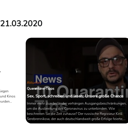
21.03.2020
r
Aktuelles
Quarantäne-Tipps
liegen
Sex, Sport, schreiben und lesen: Unsere große Chance
und Kinos
wurden
Immer mehr Bundesländer verhängen Ausgangsbeschränkungen,
Musiker
um die Ausbreitung des Coronavirus zu unterbinden. Wie
nd zum
beschreiten Sie die Zeit zuhause? Der russische Regisseur Kirill
Serebrennikow, der auch deutschlandweit große Erfolge feierte,
sieht die Isolation als große Chance. Er selbst stand anderthalb