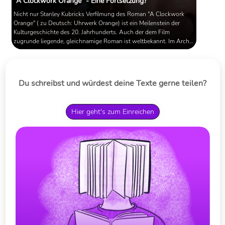
"A Clockwork Orange" - Eine Fortsetzung?
Nicht nur Stanley Kubricks Verfilmung des Roman "A Clockwork
Orange" ( zu Deutsch: Uhrwerk Orange) ist ein Meilenstein der
Kulturgeschichte des 20. Jahrhunderts. Auch der dem Film
zugrunde liegende, gleichnamige Roman ist weltbekannt. Im Archiv
des Autors, Anthony Burgess, ist nun ein bisher unbekanntes
Manuskript aufgetaucht, welches sich inhaltlich an den Roman
anschließt.
Du schreibst und würdest deine Texte gerne teilen?
Hier geht's zum Einreichen