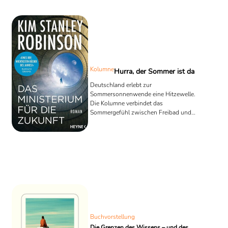
Kolumne
Hurra, der Sommer ist da
Deutschland erlebt zur
Sommersonnenwende eine Hitzewelle.
Die Kolumne verbindet das
Sommergefühl zwischen Freibad und
Fußball-WM mit Kim Stanley
Robinsons Roman Das Ministerium für
die Zukunft, in dem Hitze zur
eigentlichen Hauptfigur wird.
Buchvorstellung
Die Grenzen des Wissens – und des