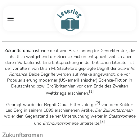
Zukunftsroman
ist eine deutsche Bezeichnung für Genreliteratur, die
inhaltlich weitgehend der Science-Fiction entspricht, zeitlich aber
deren Vorläufer ist. Eine Entsprechung in der britischen Literatur ist
der vor allem von Brian M. Stableford geprägte Begriff der
Scientific
Romance
. Beide Begriffe werden auf Werke angewandt, die vor
Popularisierung moderner (US-amerikanischer) Science-Fiction in
Deutschland bzw. Großbritannien vor dem Ende des Zweiten
[
1
]
Weltkriegs erschienen.
[
2
]
Geprägt wurde der Begriff Claus Ritter zufolge
von dem Kritiker
Leo Berg in seinem 1899 erschienenen Artikel
Der Zukunftsroman
,
wo er den Gegenstand seiner Untersuchung weiter in
Staatsromane
[
3
]
und
Erfindungsromane
unterteilte.
Quelle: Wikipedia
Zukunftsroman