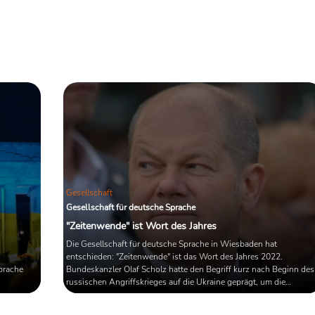
Gesellschaft
Gesellschaft für deutsche Sprache
"Zeitenwende" ist Wort des Jahres
Die Gesellschaft für deutsche Sprache in Wiesbaden hat
entschieden: "Zeitenwende" ist das Wort des Jahres 2022.
prache
Bundeskanzler Olaf Scholz hatte den Begriff kurz nach Beginn des
russischen Angriffskrieges auf die Ukraine geprägt, um die
Notwendigkeit eines rigorosen Kurswechsels deutlich zu machen.