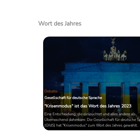
Wort des Jahres
Debatte
Gesellschaft für deutsche Sprache
"Krisenmodus" ist das Wort des Jahres 2023
Eine Entscheidung, die einleuchtet und alles andere als
Überraschend daherkam: Die Gesellschaft für deutsche S
(GfdS) hat "Krisenmodus" zum Wort des Jahres gewählt.