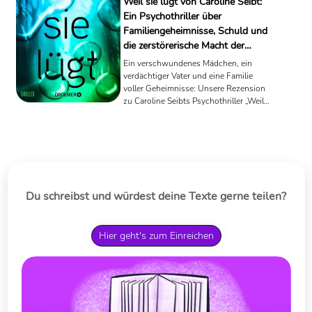
Weil sie lügt von Caroline Seibt:
Ein Psychothriller über
Familiengeheimnisse, Schuld und
die zerstörerische Macht der
Wahrheit
Ein verschwundenes Mädchen, ein
verdächtiger Vater und eine Familie
voller Geheimnisse: Unsere Rezension
zu Caroline Seibts Psychothriller „Weil
sie lügt“.
Du schreibst und würdest deine Texte gerne teilen?
Hier geht's zum Einreichen