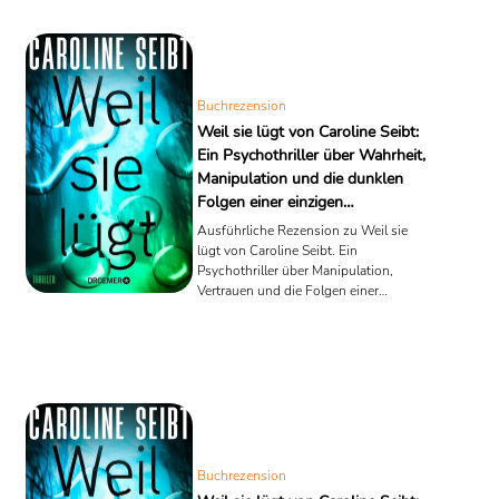
Buchrezension
Weil sie lügt von Caroline Seibt:
Ein Psychothriller über Wahrheit,
Manipulation und die dunklen
Folgen einer einzigen
Entscheidung
Ausführliche Rezension zu Weil sie
lügt von Caroline Seibt. Ein
Psychothriller über Manipulation,
Vertrauen und die Folgen einer
einzigen Lüge.
Buchrezension