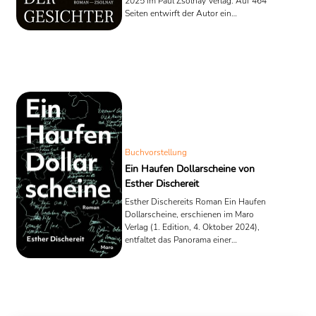
2025 im Paul Zsolnay Verlag. Auf 464
Seiten entwirft der Autor ein
literarisches Tableau, das Belgrad im
Jahr 1942 als Zentrum einer ebenso
persönlichen wie politischen
Suchbewegung inszeniert. Erzählt wird
in acht Kapiteln, aus acht Perspektiven
– eine Struktur, die Erinnerungsarbeit
zur Komposition werden lässt. Dinićs
Text steht in der Tradition moderner
Erinnerungsliteratur, verzichtet jedoch
auf die klassische Retrospektive ...
Buchvorstellung
Ein Haufen Dollarscheine von
Esther Dischereit
Esther Dischereits Roman Ein Haufen
Dollarscheine, erschienen im Maro
Verlag (1. Edition, 4. Oktober 2024),
entfaltet das Panorama einer
zerrissenen Familie, deren jüdische
Identität über verschiedene Länder und
Generationen hinweg in Bewegung
bleibt. Nominiert für den Preis der
Leipziger Buchmesse 2025, erzählt das