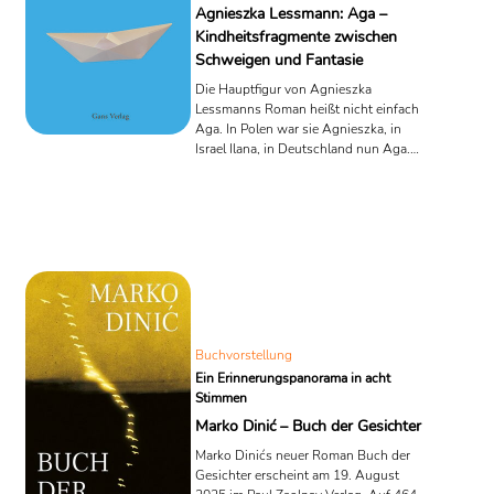
Agnieszka Lessmann: Aga –
Kindheitsfragmente zwischen
Schweigen und Fantasie
Die Hauptfigur von Agnieszka
Lessmanns Roman heißt nicht einfach
Aga. In Polen war sie Agnieszka, in
Israel Ilana, in Deutschland nun Aga.
Schon in dieser Verschiebung liegt ein
Programm: Identität ist nichts Festes,
sondern etwas, das neu benannt,
überklebt, manchmal auch ausgelöscht
wird. „Noch nicht einmal die Namen
sind mit den Personen verbunden“,
heißt es einmal lapidar. Für ein Kind,
das die Kontinente wechselt, ist der
eigene Name nicht
Herkunftsversprechen, sondern eine
Buchvorstellung
Art wandernder ...
Ein Erinnerungspanorama in acht
Stimmen
Marko Dinić – Buch der Gesichter
Marko Dinićs neuer Roman Buch der
Gesichter erscheint am 19. August