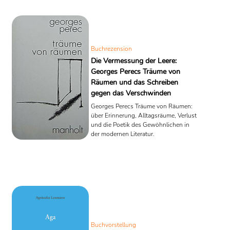
auch mit industriellen Methoden. Das Menschheitsverbrechen
gründete auf dem staatlich propagierten Antisemitismus und der
entsprechenden rassistischen Gesetzgebung im Deutschen Reich
zur Zeit des Nationalsozialismus.
Buchrezension
Quelle: Wikipedia
Die Vermessung der Leere:
Georges Perecs Träume von
Räumen und das Schreiben
gegen das Verschwinden
Georges Perecs Träume von Räumen:
über Erinnerung, Alltagsräume, Verlust
und die Poetik des Gewöhnlichen in
der modernen Literatur.
Buchvorstellung