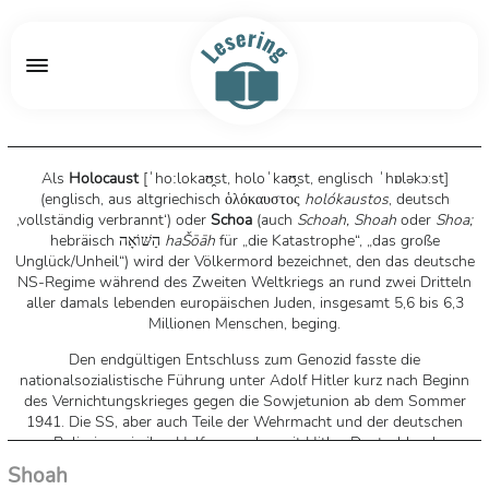
Als
Holocaust
[
ˈhoːlokaʊ̯st, holoˈkaʊ̯st
, englisch
ˈhɒləkɔ:st
]
(englisch, aus
altgriechisch
ὁλόκαυστος
holókaustos
, deutsch
‚vollständig verbrannt‘
) oder
Schoa
(auch
Schoah, Shoah
oder
Shoa;
hebräisch
הַשּׁוֹאָה
haŠōāh
für „die Katastrophe“, „das große
Unglück/Unheil“) wird der Völkermord bezeichnet, den das deutsche
NS-Regime während des Zweiten Weltkriegs an rund zwei Dritteln
aller damals lebenden europäischen Juden, insgesamt 5,6 bis 6,3
Millionen Menschen, beging.
Den endgültigen Entschluss zum Genozid fasste die
nationalsozialistische Führung unter Adolf Hitler kurz nach Beginn
des Vernichtungskrieges gegen die Sowjetunion ab dem Sommer
1941. Die SS, aber auch Teile der Wehrmacht und der deutschen
Polizei sowie ihre Helfer aus den mit Hitler-Deutschland
verbündeten Staaten verfolgten daraufhin bis 1945 das Ziel, alle
Shoah
Juden in ihrem Machtbereich systematisch zu ermorden, ab 1942