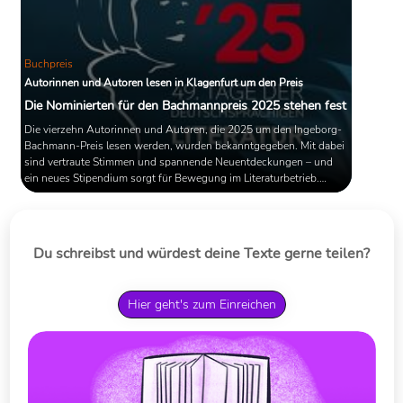
Buchpreis
Autorinnen und Autoren lesen in Klagenfurt um den Preis
Die Nominierten für den Bachmannpreis 2025 stehen fest
Die vierzehn Autorinnen und Autoren, die 2025 um den Ingeborg-
Bachmann-Preis lesen werden, wurden bekanntgegeben. Mit dabei
sind vertraute Stimmen und spannende Neuentdeckungen – und
ein neues Stipendium sorgt für Bewegung im Literaturbetrieb.
Klagenfurt bereitet sich auf die 49. Tage der deutschsprachigen
Literatur vor.
Du schreibst und würdest deine Texte gerne teilen?
Hier geht's zum Einreichen