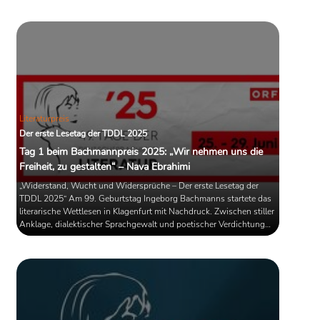
Literaturpreis
Der erste Lesetag der TDDL 2025
Tag 1 beim Bachmannpreis 2025: „Wir nehmen uns die
Freiheit, zu gestalten“ – Nava Ebrahimi
„Widerstand, Wucht und Widersprüche – Der erste Lesetag der
TDDL 2025“ Am 99. Geburtstag Ingeborg Bachmanns startete das
literarische Wettlesen in Klagenfurt mit Nachdruck. Zwischen stiller
Anklage, dialektischer Sprachgewalt und poetischer Verdichtung
zeigte der Auftakt der TDDL, wie vielfältig Gegenwartsliteratur
klingen kann – fordernd, verstörend, bewegend.