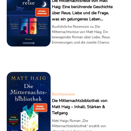
Die Mitternachtsreise von Matt
Haig: Eine berührende Geschichte
über Reue, Liebe und die Frage,
was ein gelungenes Leben
ausmacht
Ausführliche Rezension zu Die
Mitternachtsreise von Matt Haig. Ein
bewegender Roman über Liebe, Reue,
Erinnerungen und die zweite Chance.
Buchrezension
Die Mitternachtsbibliothek von
Matt Haig – Inhalt, Stärken &
Tiefgang
Matt Haigs Roman „Die
Mitternachtsbibliothek“ erzählt von