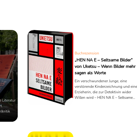
Buchrezension
„HEN NA E – Seltsame Bilder“
von Uketsu – Wenn Bilder mehr
sagen als Worte
Ein verschwundener Junge, eine
verstörende Kinderzeichnung und ein
Erzieherin, die zur Detektivin wider
Willen wird – HEN NA E – Seltsame
 Literatur
Bilder ist kein gewöhnlicher Krimi,
t.
sondern ein literarisches Rätselspiel
kritik
zwischen Bild und Text, das den Leser
auf leisen Sohlen in psychologische
Abgründe führt.