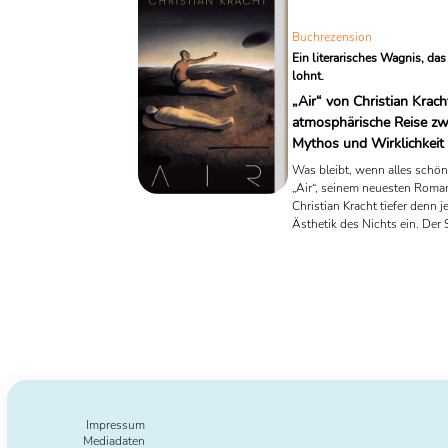
Buchrezension
Ein literarisches Wagnis, das
lohnt.
„Air“ von Christian Krach
atmosphärische Reise zw
Mythos und Wirklichkeit
Was bleibt, wenn alles schön 
„Air“, seinem neuesten Roman
Christian Kracht tiefer denn je
Ästhetik des Nichts ein. Der
Autor, der bereits mit „Faserl
„Imperium“ und „Eurotrash“ li
Wegmarken gesetzt hat, bew
erneut, wie radikal und zugle
elegant Literatur sein kann, 
sich dem Inhalt zu verweiger
und dabei mehr erzählt als je
Handlung.
Impressum
Mediadaten