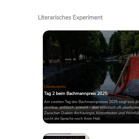
Literarisches Experiment
Literaturpreis
Tag 2 beim Bachmannpreis 2025:
Am zweiten Tag des Bachmannpreises 2025 zeigt sich die
streitbar, politisch, präsent – aber stilistisch oft überforder
Zwischen Dialekt-Archäologie, Körpertexten und Wohlfühl
sucht die Sprache noch ihren Halt.