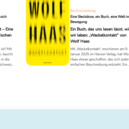
Buchvorstellung
 sich
Eine Steckdose, ein Buch, eine Welt in
Bewegung
t – Eine
Ein Buch, das uns lesen lässt, wi
ischen
wir leben: „Wackelkontakt“ von
Wolf Haas
ist? Mit
Mit „Wackelkontakt“, erschienen am 9.
, taucht
Januar 2025 im Hanser Verlag, hat Wo
 in die
Haas etwas geschaffen, das sich jeder
 Schweizer
einfachen Beschreibung entzieht. Ein
and“,
Buch, das uns lachen lässt, und
terarische
gleichzeitig spüren lässt, wie nah
eist
Geschichten uns kommen können. Es
ich
ist ein Roman, der durch seinen Humo
wenn sie
und seine klugen Wendungen
n scheint –
beeindruckt, aber vor allem durch eine
de
Konstruktion, die so frisch und mutig
ist, dass man unweigerlich in den Ban
gezogen wird. Was macht dieses Buc
so besonders? Vielleicht ist ...