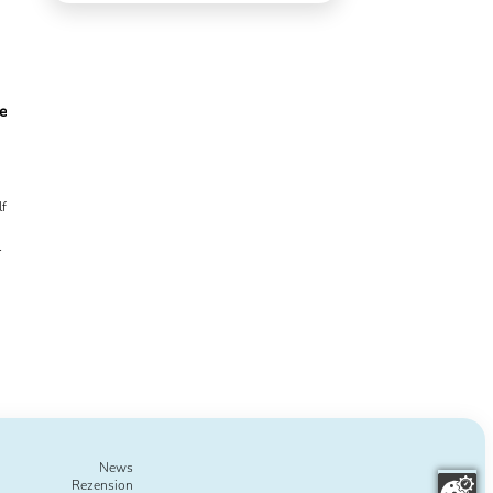
e
lf
r
n
h
News
Rezension