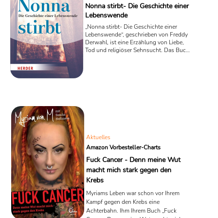
Nonna stirbt- Die Geschichte einer
Lebenswende
„Nonna stirbt- Die Geschichte einer
Lebenswende“, geschrieben von Freddy
Derwahl, ist eine Erzählung von Liebe,
Tod und religiöser Sehnsucht. Das Buch
ist im September 2016 im Herder Verlag
erschienen.
Aktuelles
Amazon Vorbesteller-Charts
Fuck Cancer - Denn meine Wut
macht mich stark gegen den
Krebs
Myriams Leben war schon vor Ihrem
Kampf gegen den Krebs eine
Achterbahn. Ihm Ihrem Buch „Fuck