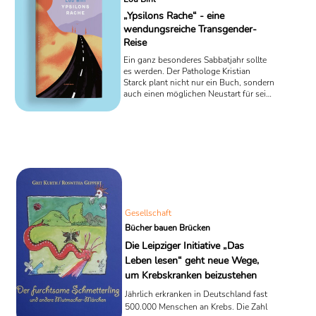
„Ypsilons Rache“ - eine
wendungsreiche Transgender-
Reise
Ein ganz besonderes Sabbatjahr sollte
es werden. Der Pathologe Kristian
Starck plant nicht nur ein Buch, sondern
auch einen möglichen Neustart für seine
Identität: das Coming-Out als Transfrau.
Doch dann bricht die Diagnose
Prostatakrebs in sein Leben ein und
konfrontiert ihn mit der eigenen
Endlichkeit. Die Autorin Lou Bihl schickt
die Hauptfigur des Romans „Ypsilons
Rache“ in ein Auf und Ab der
Selbstfindung, die zeigt, wie komplex
das Thema Transidentität sein kann. Der
Titel erscheint im ...
Gesellschaft
Bücher bauen Brücken
Die Leipziger Initiative „Das
Leben lesen“ geht neue Wege,
um Krebskranken beizustehen
Jährlich erkranken in Deutschland fast
500.000 Menschen an Krebs. Die Zahl