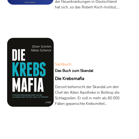
der Neuerkrankungen in Deutschland
hat sich, so das Robert-Koch-Institut,
seit 1970 fast verdoppelt. Allein
75.000 Frauen und Männer erhalten
jährlich in Deutschland die Diagnose
Brustkrebs. Mit dem ungewöhnlichen
Projekt „Das Leben lesen“ will die
Leipziger Krebsärztin Ärztin Dr. Luisa
Mantovani Löffler die kommunikative
Kraft der Literatur nutzen, die
Problematik Krebs noch stärker ins
öffentliche Bewusstsein zu heben. ...
Sachbuch
Das Buch zum Skandal
Die Krebsmafia
Derzeit beherrscht der Skandal um den
Chef der Alten Apotheke in Bottrop die
Schlagzeilen. Er soll in mehr als 60 000
Fällen gepanschte Krebsmittel
hergestellt und verkauft haben.
Geschätzter Schaden für die
Krankenkassen 56 Millionen Euro.