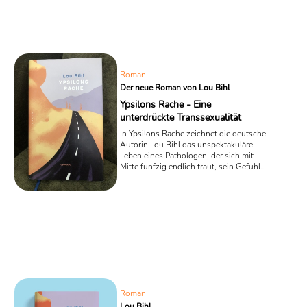
Roman
Der neue Roman von Lou Bihl
Ypsilons Rache - Eine
unterdrückte Transsexualität
In Ypsilons Rache zeichnet die deutsche
Autorin Lou Bihl das unspektakuläre
Leben eines Pathologen, der sich mit
Mitte fünfzig endlich traut, sein Gefühl
im falschen Körper geboren zu sein,
nicht mehr zu verheimlichen. Sein
Coming-out als Transsexueller wird
jedoch anders als geplant und ist von
teifgreifenden Ereignissen geprägt.
Roman
Lou Bihl