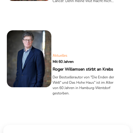
Cancer: Denn meine Wut macht mich
stark gegen den Krebs“ erzählt Sie von
ihren Erfahrungen und was sie antreibt,
sich jeden Tag neu dem Leben zu
stellen. Mit Unterstützung des freier
Journalisten Sascha Hoffmann
entstand Ihr erstes Buch das am
14.November erscheinen wird und von
Eden Books verlegt wird. Diese Woche
steigt Myriam von M. in den
Vorbesteller-Charts von Amazon gleich
Aktuelles
ganz oben auf Platz 8 ...
Mit 60 Jahren
Roger Willemsen stirbt an Krebs
Der Bestsellerautor von "Die Enden der
Welt" und Das Hohe Haus" ist im Alter
von 60 Jahren in Hamburg-Wentdorf
gestorben.