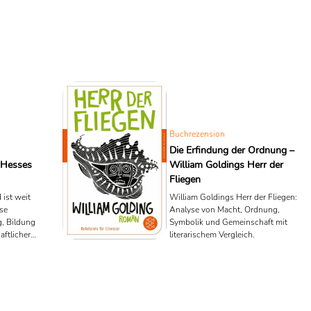
Buchrezension
Die Erfindung der Ordnung –
 Hesses
William Goldings Herr der
Fliegen
ist weit
William Goldings Herr der Fliegen:
se
Analyse von Macht, Ordnung,
g, Bildung
Symbolik und Gemeinschaft mit
aftlicher
literarischem Vergleich.
en zu
ding.