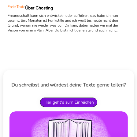
Freie Texte
Über Ghosting
Freundschaft kann sich entwickeln oder aufhören, das habe ich nun
gelernt. Seit Monaten ist Funkstille und ich weiß bis heute nicht den
Grund, warum nie wieder was von Dir kam, dabei hatten wir mal die
Vision von einem Plan. Aber Du bist nicht der erste und auch nicht
der einzige Mensch, welcher die Bedeutung von Gesprächen nicht
sehen kann und deswegen klammer ich mich an die Hoffnung ran.
An die Hoffnung einer Welt, in der Ehrlichkeit ganz viel am Leben
hält. Immer wieder diese Selbstzweifel: ...
Du schreibst und würdest deine Texte gerne teilen?
Hier geht's zum Einreichen