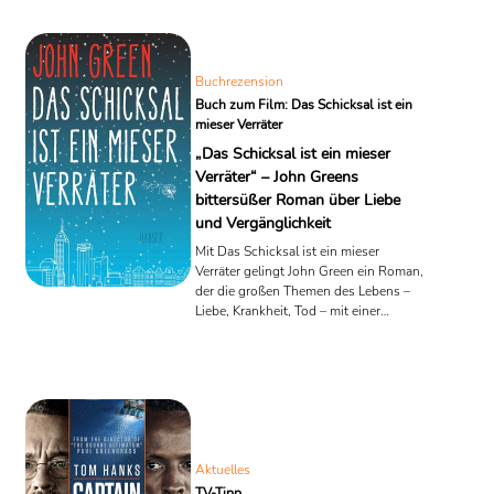
Vergleich zu den Produktionskosten eines Films nur minimaler
Aufwand in Form eines Autorenhonorars gegenüber, weshalb diese
Form des
Tie-ins
besonders lukrativ ist.
Buchrezension
Quelle: Wikipedia
Buch zum Film: Das Schicksal ist ein
mieser Verräter
„Das Schicksal ist ein mieser
Verräter“ – John Greens
bittersüßer Roman über Liebe
und Vergänglichkeit
Mit Das Schicksal ist ein mieser
Verräter gelingt John Green ein Roman,
der die großen Themen des Lebens –
Liebe, Krankheit, Tod – mit einer
ungewöhnlichen Mischung aus
Humor, Tiefgang und jugendlicher
Leichtigkeit behandelt. Der Titel,
angelehnt an Shakespeares Julius
Cäsar, verweist auf die
Unberechenbarkeit des Lebens und die
Frage nach dem Umgang mit einem
Aktuelles
vorgezeichneten Schicksal. Greens
Werk hat nicht nur Jugendliche,
TV-Tipp