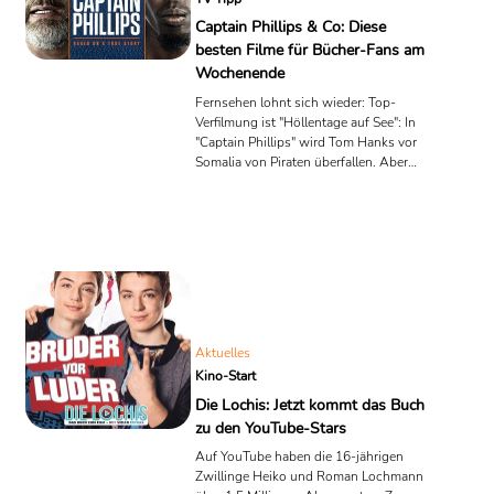
sondern auch Erwachsene weltweit
Captain Phillips & Co: Diese
berührt und wurde zu einem ...
besten Filme für Bücher-Fans am
Wochenende
Fernsehen lohnt sich wieder: Top-
Verfilmung ist "Höllentage auf See": In
"Captain Phillips" wird Tom Hanks vor
Somalia von Piraten überfallen. Aber
auch gute Krimi-, Horror- und
Liebesfilme stehen auf dem Programm.
Aktuelles
Kino-Start
Die Lochis: Jetzt kommt das Buch
zu den YouTube-Stars
Auf YouTube haben die 16-jährigen
Zwillinge Heiko und Roman Lochmann