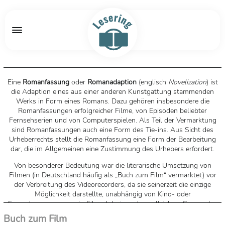
Eine
Romanfassung
oder
Romanadaption
(
englisch
Novelization
) ist
die Adaption eines aus einer anderen Kunstgattung stammenden
Werks in Form eines Romans. Dazu gehören insbesondere die
Romanfassungen erfolgreicher Filme, von Episoden beliebter
Fernsehserien und von Computerspielen. Als Teil der Vermarktung
sind Romanfassungen auch eine Form des Tie-ins. Aus Sicht des
Urheberrechts stellt die Romanfassung eine Form der Bearbeitung
dar, die im Allgemeinen eine Zustimmung des Urhebers erfordert.
Von besonderer Bedeutung war die literarische Umsetzung von
Filmen (in Deutschland häufig als „Buch zum Film“ vermarktet) vor
der Verbreitung des Videorecorders, da sie seinerzeit die einzige
Möglichkeit darstellte, unabhängig von Kino- oder
Fernsehprogrammen ein Filmerlebnis nachzuvollziehen. So wurden
die Buchversionen von Kassenschlagern wie
Star Wars
oder
Alien
Buch zum Film
zu Millionenbestsellern. Diesem wirtschaftlichen Erfolg steht ein im