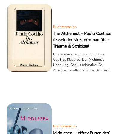
Buchrezension
The Alchemist – Paulo Coelhos
fesselnder Meisterroman über
Träume & Schicksal
Umfassende Rezension zu Paulo
Coelhos Klassiker Der Alchimist:
Handlung, Schlüsselmotive, Stil-
Analyse, gesellschaftlicher Kontext,
Praxistipps und FAQ für alle, die ihre
persönliche Legende leben wollen.
Buchrezension
Middlesex – Jeffrey Eugenides’