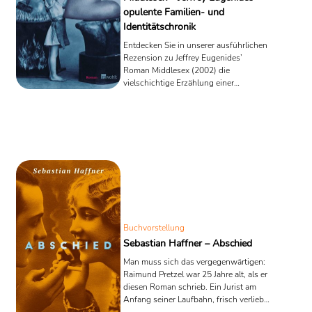
opulente Familien- und
Identitätschronik
Entdecken Sie in unserer ausführlichen
Rezension zu Jeffrey Eugenides’
Roman Middlesex (2002) die
vielschichtige Erzählung einer
intersexuellen Lebensreise, verwebt mit
Migrationsgeschichte,
Rassismuskonflikten und dem Zerfall
des amerikanischen Traums.
Buchvorstellung
Sebastian Haffner – Abschied
Man muss sich das vergegenwärtigen:
Raimund Pretzel war 25 Jahre alt, als er
diesen Roman schrieb. Ein Jurist am
Anfang seiner Laufbahn, frisch verliebt,
desillusioniert und politisch hellhörig –