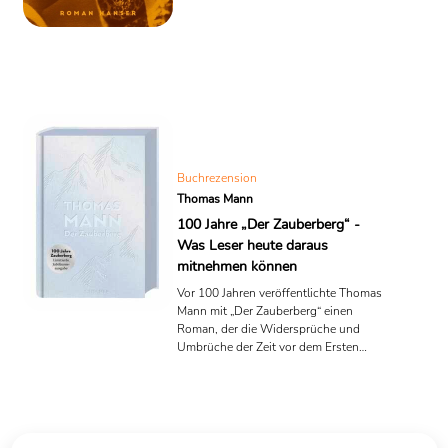
aber noch kein Historiker, noch kein
Exilant, noch kein „Sebastian Haffner“.
Dieser Roman, Abschied, geschrieben
im Oktober und November 1932, ist
keine spätere Verarbeitung, kein
abgeklärter Rückblick. Er ist ein Text
aus der Mitte des Sturms – notiert,
bevor das, was wir heute Geschichte
nennen, ...
Buchrezension
Thomas Mann
100 Jahre „Der Zauberberg“ -
Was Leser heute daraus
mitnehmen können
Vor 100 Jahren veröffentlichte Thomas
Mann mit „Der Zauberberg“ einen
Roman, der die Widersprüche und
Umbrüche der Zeit vor dem Ersten
Weltkrieg auf einzigartige Weise
einfängt. Das Werk ist mehr als eine
literarische Momentaufnahme – es
greift Themen auf, die bis heute nichts
an Wichtigkeit verloren haben.