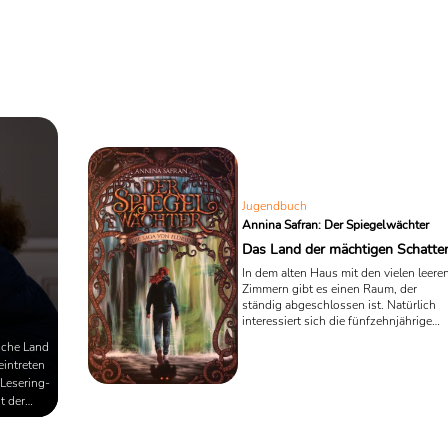
Jugendbuch
Annina Safran: Der Spiegelwächter
Das Land der mächtigen Schatte
In dem alten Haus mit den vielen leere
Zimmern gibt es einen Raum, der
ständig abgeschlossen ist. Natürlich
interessiert sich die fünfzehnjährige
Ludmilla genau für dieses eine Zimmer
sche Land
und mopst ihrer Großmutter den
eintreten
Schlüssel, um sich dort in einem
 Lesering-
unbeobachteten Moment in aller Ruhe
t der
umzusehen. In Annina Safrans Fantas
Roman „Der Spiegelwächter – Die Sag
- und
von Eldrid“ findet das junge Mädchen