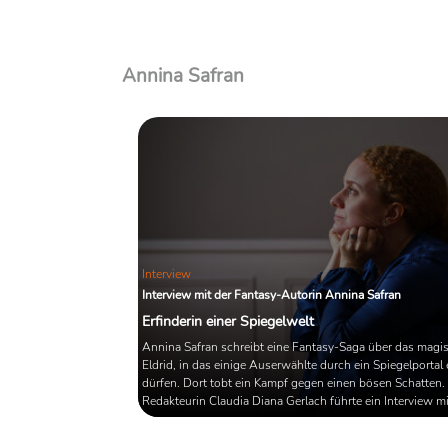
Annina Safran
Interview
Interview mit der Fantasy-Autorin Annina Safran
Erfinderin einer Spiegelwelt
Annina Safran schreibt eine Fantasy-Saga über das magi
Eldrid, in das einige Auserwählte durch ein Spiegelportal 
dürfen. Dort tobt ein Kampf gegen einen bösen Schatten.
Redakteurin Claudia Diana Gerlach führte ein Interview mi
Autorin über ihr reales Leben und ihre magischen Kinder
Jugendbücher.