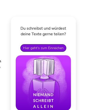
Du schreibst und würdest
deine Texte gerne teilen?
Hier geht's zum Einreichen
n
n
y-
a