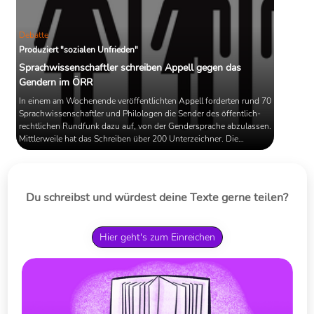
Debatte
Produziert "sozialen Unfrieden"
Sprachwissenschaftler schreiben Appell gegen das
Gendern im ÖRR
In einem am Wochenende veröffentlichten Appell forderten rund 70
Sprachwissenschaftler und Philologen die Sender des öffentlich-
rechtlichen Rundfunk dazu auf, von der Gendersprache abzulassen.
Mittlerweile hat das Schreiben über 200 Unterzeichner. Die
"sogenannte gendergerechte Sprache", heißt es dort, sei
ideologisch motiviert, missachte gültige Rechtschreibnormen und
"produziere sozialen Unfrieden".
Du schreibst und würdest deine Texte gerne teilen?
Hier geht's zum Einreichen