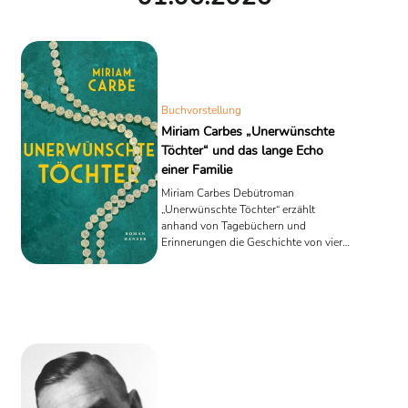
Buchvorstellung
Miriam Carbes „Unerwünschte
Töchter“ und das lange Echo
einer Familie
Miriam Carbes Debütroman
„Unerwünschte Töchter“ erzählt
anhand von Tagebüchern und
Erinnerungen die Geschichte von vier
Frauengenerationen. Eine Rezension
über Familienarchive,
Bildungsbürgertum, Rassismus und
das deutsche 20. Jahrhundert.