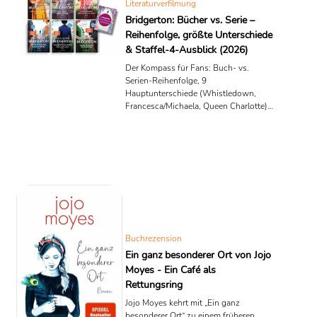
Literaturverfilmung
Bridgerton: Bücher vs. Serie –
Reihenfolge, größte Unterschiede
& Staffel-4-Ausblick (2026)
Der Kompass für Fans: Buch- vs.
Serien-Reihenfolge, 9
Hauptunterschiede (Whistledown,
Francesca/Michaela, Queen Charlotte)
plus Ausblick auf Benedicts Staffel-4
mit Sophie.
Buchrezension
Ein ganz besonderer Ort von Jojo
Moyes - Ein Café als
Rettungsring
Jojo Moyes kehrt mit „Ein ganz
besonderer Ort“ zu einem früheren