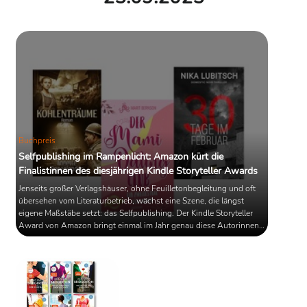
Buchpreis
Selfpublishing im Rampenlicht: Amazon kürt die
Finalistinnen des diesjährigen Kindle Storyteller Awards
Jenseits großer Verlagshäuser, ohne Feuilletonbegleitung und oft
übersehen vom Literaturbetrieb, wächst eine Szene, die längst
eigene Maßstäbe setzt: das Selfpublishing. Der Kindle Storyteller
Award von Amazon bringt einmal im Jahr genau diese Autorinnen
und Autoren ins öffentliche Blickfeld – mit Preisgeld, Reichweite
und Sichtbarkeit. Nun hat Amazon die drei Finalistinnen für den
Jahrgang 2025 bekannt gegeben.