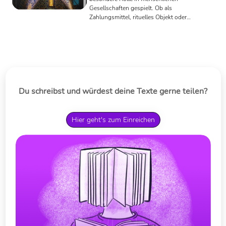
Gesellschaften gespielt. Ob als
Zahlungsmittel, rituelles Objekt oder
als Machtsymbol – Edelmetalle waren
in vielen Kulturen essenziell. In der
Spätantike gewann ihre symbolische
Bedeutung zusätzlich an Tiefe, da sie
zunehmend als Ausdruck politischer,
religiöser und sozialer Macht genutzt
wurden.
Du schreibst und würdest deine Texte gerne teilen?
Hier geht's zum Einreichen