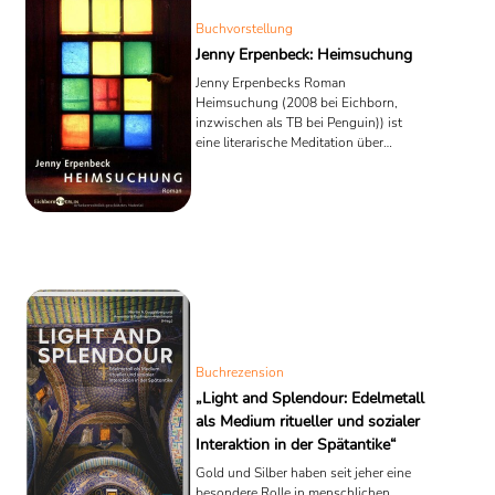
Buchvorstellung
Jenny Erpenbeck: Heimsuchung
Jenny Erpenbecks Roman
Heimsuchung (2008 bei Eichborn,
inzwischen als TB bei Penguin)) ist
eine literarische Meditation über
Heimat, Vergänglichkeit und
Erinnerung, erzählt durch die
Geschichte eines einzigen Hauses am
märkischen Scharmützelsee. Mit
poetischer Präzision und tiefgründiger
Symbolik entfaltet Erpenbeck ein
Mosaik deutscher Geschichte des 20.
Jahrhunderts und zeigt, wie politische
Umbrüche persönliche Schicksale
prägen.
Buchrezension
„Light and Splendour: Edelmetall
als Medium ritueller und sozialer
Interaktion in der Spätantike“
Gold und Silber haben seit jeher eine
besondere Rolle in menschlichen