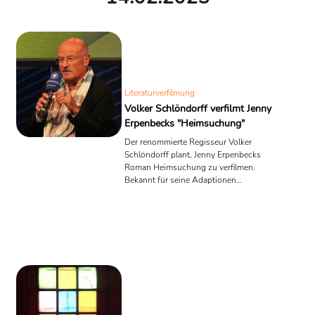
Literaturverfilmung
Volker Schlöndorff verfilmt Jenny
Erpenbecks "Heimsuchung"
Der renommierte Regisseur Volker
Schlöndorff plant, Jenny Erpenbecks
Roman Heimsuchung zu verfilmen.
Bekannt für seine Adaptionen
anspruchsvoller Literatur, darunter Die
Blechtrommel, kehrt Schlöndorff damit
zu einem historischen Stoff zurück, der
deutsche Geschichte durch ein
einzelnes Haus in Brandenburg
reflektiert.