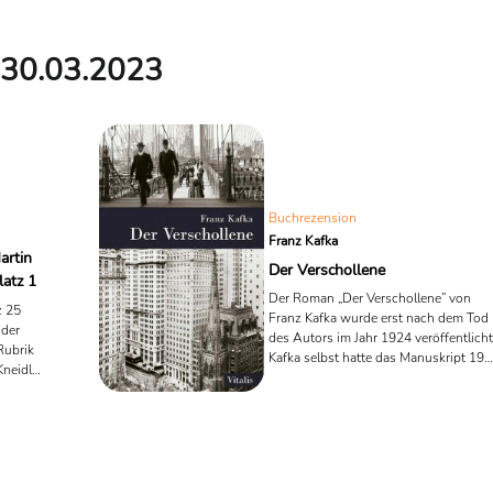
30.03.2023
Buchrezension
Franz Kafka
artin
Der Verschollene
latz 1
Der Roman „Der Verschollene” von
z 25
Franz Kafka wurde erst nach dem Tod
 der
des Autors im Jahr 1924 veröffentlicht
 Rubrik
Kafka selbst hatte das Manuskript 19
Kneidl
fertiggestellt. Die erste
 Nicht" die
Veröffentlichung erfolgte 1927 unter
k-Ranking.
dem Titel „Amerika” in einer von Max
-Update.
Brod herausgegebenen Ausgabe von
Kafkas Werken.