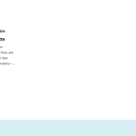
ilm
tte
um
Films am
i das
Asterix –
en. Ab dem
ende
gmont.
schen
ch China.