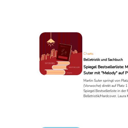
Charts
Belletristik und Sachbuch
Spiegel Bestsellerliste: M
Suter mit "Melody" auf P
Martin Suter springt von Plat
(Vorwoche) direkt auf Platz 1
Spiegel Bestsellerliste in der
Belletristik/Hardcover. Laura 
sichert sich mit "Vergiss uns.
Spitzenposition im Paperbac
Das wöchentliche Bestseller