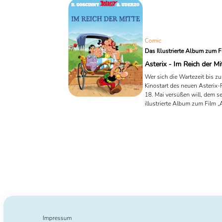
Comic
Das Illustrierte Album zum F
Asterix - Im Reich der Mi
Wer sich die Wartezeit bis z
Kinostart des neuen Asterix-
18. Mai versüßen will, dem se
illustrierte Album zum Film „
Im Reich der Mitte“ empfohl
3. April erscheint der spann
Lesestoff bei Story House E
Erstmals geht es für die galli
Helden Asterix und Obelix na
Impressum