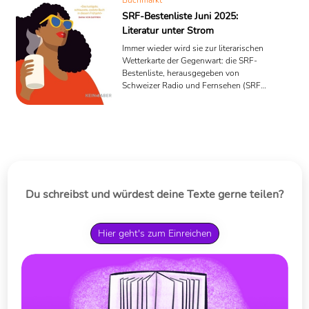
Buchmarkt
SRF-Bestenliste Juni 2025:
Literatur unter Strom
Immer wieder wird sie zur literarischen
Wetterkarte der Gegenwart: die SRF-
Bestenliste, herausgegeben von
Schweizer Radio und Fernsehen (SRF).
Was trocken klingt, ist in der Praxis ein
erstaunlich lebendiger Indikator für
literarische Bewegung – und
gelegentlich auch ein
Stimmungsbarometer für das, was
Leserinnen, Buchhändler und Kritiker
umtreibt. Eine Jury aus rund 50
Fachleuten – Kritiker,
Du schreibst und würdest deine Texte gerne teilen?
Bibliothekarinnen, Buchhändler,
Wissenschaftlerinnen, Vermittler –
wählt Monat für Monat aus, was ...
Hier geht's zum Einreichen